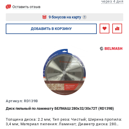
через 4 дня
Политика обработки персональных данных
Оставить отзыв
Новости
9 бонусов на карту
?
Бонусная программа
Как нас найти
Авторизуйтесь
ДОБАВИТЬ
В КОРЗИНУ
Пользовательское соглашение
СТАНОЧНОЕ ОБОРУДОВАНИЕ
Комбинированные станки
Ленточнопильные станки
Рейсмусы
Сверлильные станки
Стружкоотсосы
Фуговальные станки
Артикул: RD139B
Циркулярные станки
Шлифовальные станки
Диск пильный по ламинату БЕЛМАШ 280x32/30x72T (RD139В)
Толщина диска: 2.2 мм; Тип реза: Чистый; Ширина пропила:
ДОПОЛНИТЕЛЬНОЕ ОБОРУДОВАНИЕ
3,4 мм; Материал пиления: Ламинат; Диаметр диска: 280
мм; Число зубьев: 72 шт