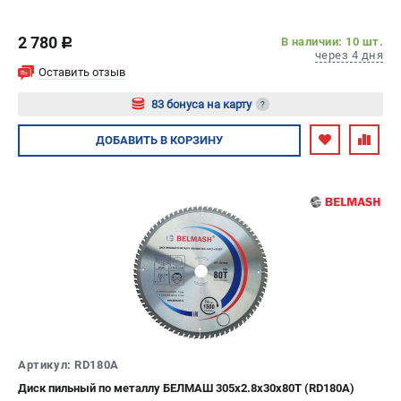
Валы строгальные
Патроны и переходники
2 780
В наличии: 10 шт.
c
через 4 дня
Подставки для станков
Оставить отзыв
Полотна пильные по дереву
Прижимные устройства
83 бонуса на карту
?
Рольганги-роликовые опоры
Авторизуйтесь
ДОБАВИТЬ
В КОРЗИНУ
Цанги и зажимы
ПОЛЕЗНЫЕ СТАТЬИ
Характеристики токарных станков
Токарные "ДОПЫ"
Все о влажности древесины
ТЕЛЕФОН (САНКТ-ПЕТЕРБУРГ)
+7 (812) 317-66-20
Информация размещённая на сайте не является публичной
Артикул: RD180A
офертой
Диск пильный по металлу БЕЛМАШ 305х2.8х30х80T (RD180A)