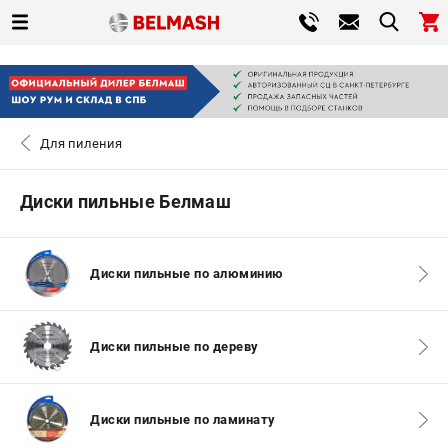
0 
₽
САНКТ-ПЕТЕРБУРГ
Для пиления
+7 (812) 317-66-20
- ЗАКАЗ ИЗДЕЛИЙ
Диски пильные Белмаш
ЗАКАЗАТЬ ЗАПЧАСТЬ
ВХОД ИЛИ РЕГИСТРАЦИЯ
Диски пильные по алюминию
КАТАЛОГ
Диски пильные по дереву
АКЦИИ
Диски пильные по ламинату
СРАВНЕНИЕ
(
0
)