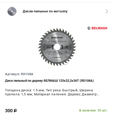
ИЗБРАННОЕ
(
0
)
Диски пильные по металлу
МАГАЗИНЫ
СЕРВИС
ПОДДЕРЖКА
Сервисный центр
Гарантия
Правила обмена и возврата
Артикул: RD108A
ИНФОРМАЦИЯ
Диск пильный по дереву БЕЛМАШ 125х22,2х36Т (RD108A)
Юридическим лицам
Толщина диска: 1.5 мм; Тип реза: Быстрый; Ширина
Контакты
пропила: 1,5 мм; Материал пиления: Дерево; Диаметр
Способы оплаты
диска: 125 мм; Число зубьев: 36 шт
О компании
300
В наличии: 35 шт.
О бренде
c