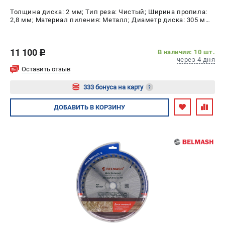
проспект Александровской Фермы, 29АЛ
Толщина диска: 2 мм; Тип реза: Чистый; Ширина пропила:
8 (812) 317-66-20
2,8 мм; Материал пиления: Металл; Диаметр диска: 305 мм;
Режим работы колл-центра:
Число зубьев: 80 шт
пн-пт - с 9:00 до 18:00
сб - с 10:00 до 16:00
вс - выходной
11 100
В наличии: 10 шт.
c
через 4 дня
zakaz@belmash-market.ru
Оставить отзыв
333 бонуса на карту
?
Авторизуйтесь
ДОБАВИТЬ
В КОРЗИНУ