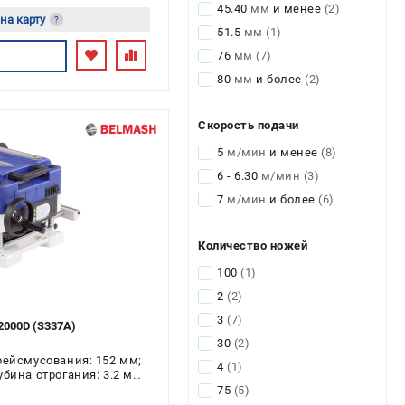
45.40
мм
и менее
(2)
 на карту
?
51.5
мм
(1)
есь
76
мм
(7)
80
мм
и более
(2)
Скорость подачи
5
м/мин
и менее
(8)
6 - 6.30
м/мин
(3)
7
м/мин
и более
(6)
Количество ножей
100
(1)
2
(2)
3
(7)
000D (S337A)
30
(2)
рейсмусования: 152 мм;
4
(1)
бина строгания: 3.2 мм;
 2 кВт
75
(5)