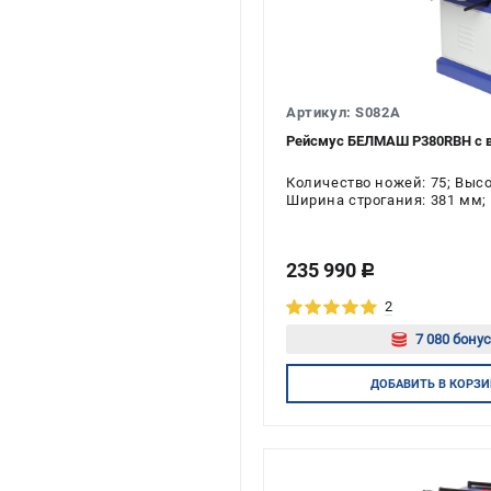
Артикул: S082A
Рейсмус БЕЛМАШ P380RBH с ва
Количество ножей: 75; Выс
Ширина строгания: 381 мм; 
Напряжение: 380 В; Мощност
235 990
c
2
7 080 бонус
Авторизу
ДОБАВИТЬ
В КОРЗИ