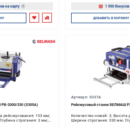
ов на карту
1 590 бонусов
?
йтесь
Авторизуйт
НУ
ДОБАВИТЬ
В КОРЗИНУ
Артикул: S337A
PB-2000/330 (S305A)
Рейсмусовый станок БЕЛМАШ P2
та рейсмусования: 153 мм;
Количество ножей: 3; Высота 
Глубина строгания: 3 мм;
Ширина строгания: 330 мм; Глу
ь: 2 кВт
Напряжение: 220 В; Мощность: