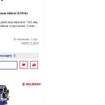
ом Helical (S187A)
 рейсмусования: 152 мм;
убина строгания: 3 мм;
 3.05 кВт
В наличии: 1 шт.
через 3 дня
 на карту
?
есь