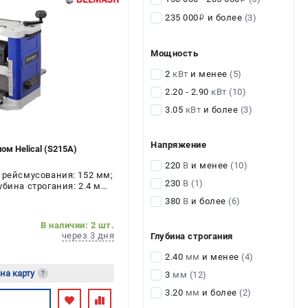
235 000
и более
(3)
i
Мощность
2
кВт
и менее
(5)
2.20 - 2.90
кВт
(10)
3.05
кВт
и более
(3)
Напряжение
м Helical (S215A)
220
В
и менее
(10)
 рейсмусования: 152 мм;
230
В
(1)
бина строгания: 2.4 мм;
 2.2 кВт
380
В
и более
(6)
В наличии: 2 шт.
через 3 дня
Глубина строгания
2.40
мм
и менее
(4)
 на карту
3
мм
(12)
?
3.20
мм
и более
(2)
есь