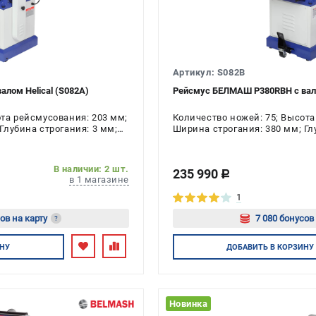
Артикул: S082B
лом Helical (S082A)
Рейсмус БЕЛМАШ P380RBH с валом
ота рейсмусования: 203 мм;
Количество ножей: 75; Высота
Глубина строгания: 3 мм;
Ширина строгания: 380 мм; Гл
ь: 2.2 кВт
Напряжение: 220 В; Мощность:
В наличии: 2 шт.
235 990
c
в 1 магазине
1
ов на карту
7 080 бонусов
?
йтесь
Авторизуйт
НУ
ДОБАВИТЬ
В КОРЗИНУ
Новинка