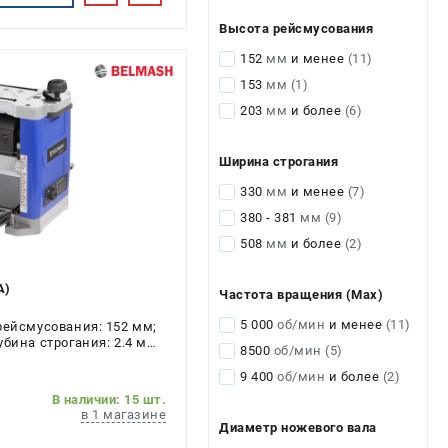
Высота рейсмусования
152
мм
и менее
(11)
153
мм
(1)
203
мм
и более
(6)
Ширина строгания
330
мм
и менее
(7)
380 - 381
мм
(9)
508
мм
и более
(2)
A)
Частота вращения (Max)
5 000
об/мин
и менее
(11)
рейсмусования: 152 мм;
бина строгания: 2.4 мм;
8500
об/мин
(5)
 2.2 кВт
9 400
об/мин
и более
(2)
В наличии: 15 шт.
в 1 магазине
Диаметр ножевого вала