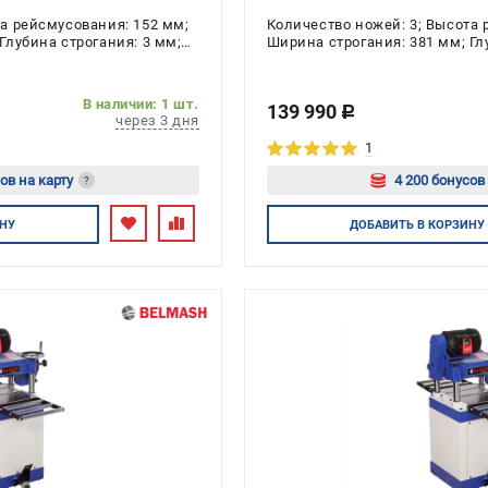
та рейсмусования: 152 мм;
Количество ножей: 3; Высота 
Глубина строгания: 3 мм;
Ширина строгания: 381 мм; Гл
ь: 2.2 кВт
Напряжение: 220 В; Мощность:
В наличии: 1 шт.
139 990
c
через 3 дня
1
ов на карту
4 200 бонусов
?
йтесь
Авторизуйт
НУ
ДОБАВИТЬ
В КОРЗИНУ