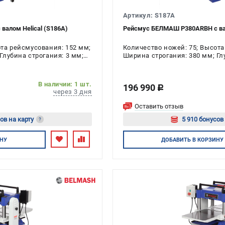
Артикул: S187A
алом Helical (S186A)
Рейсмус БЕЛМАШ P380АRBH с вал
ота рейсмусования: 152 мм;
Количество ножей: 75; Высота
Глубина строгания: 3 мм;
Ширина строгания: 380 мм; Гл
ь: 2.2 кВт
Напряжение: 380 В; Мощность:
В наличии: 1 шт.
196 990
c
через 3 дня
Оставить отзыв
ов на карту
5 910 бонусов
?
йтесь
Авторизуйт
НУ
ДОБАВИТЬ
В КОРЗИНУ