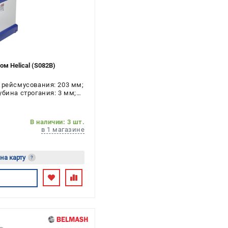
 Helical (S082B)
 рейсмусования: 203 мм;
убина строгания: 3 мм;
 2.2 кВт
В наличии: 3 шт.
в 1 магазине
 на карту
?
есь