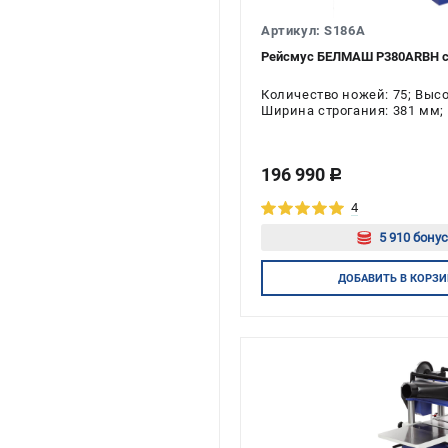
Артикул: S186A
Рейсмус БЕЛМАШ P380АRBH с в
Количество ножей: 75; Выс
Ширина строгания: 381 мм; 
Напряжение: 220 В; Мощност
196 990
c
4
5 910 бонус
Авторизу
ДОБАВИТЬ
В КОРЗИ