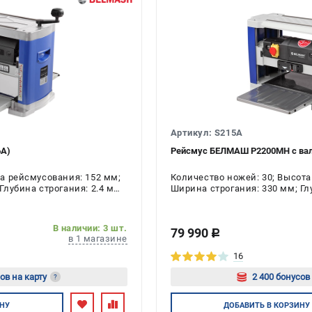
Артикул: S215A
6A)
Рейсмус БЕЛМАШ P2200MH с вало
та рейсмусования: 152 мм;
Количество ножей: 30; Высота
Глубина строгания: 2.4 мм;
Ширина строгания: 330 мм; Глу
ь: 1.8 кВт
Напряжение: 220 В; Мощность:
В наличии: 3 шт.
79 990
c
в 1 магазине
16
ов на карту
2 400 бонусов
?
йтесь
Авторизуйт
НУ
ДОБАВИТЬ
В КОРЗИНУ