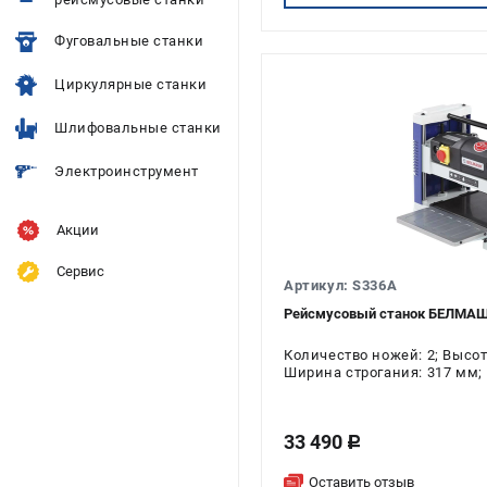
Фуговальные станки
Циркулярные станки
Шлифовальные станки
Электроинструмент
Акции
Сервис
Артикул: S336A
Рейсмусовый станок БЕЛМАШ 
Количество ножей: 2; Высо
Ширина строгания: 317 мм; 
Напряжение: 220 В; Мощност
33 490
c
Оставить отзыв