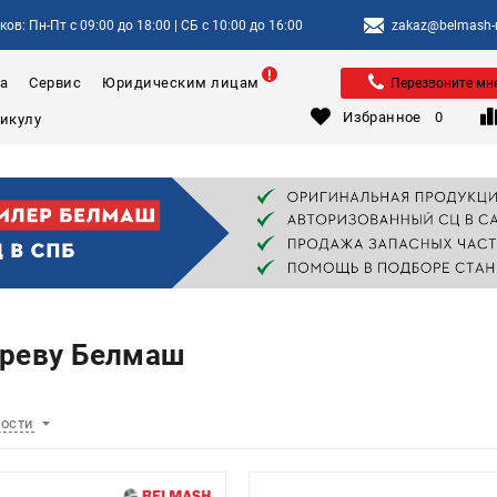
ов: Пн-Пт с 09:00 до 18:00 | СБ с 10:00 до 16:00
zakaz@belmash-m
а
Сервис
Юридическим лицам
Перезвоните мн
Избранное
0
ереву Белмаш
ности