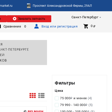
arket.ru
Проспект Александровской Фермы, 29АЛ
Санкт-Петербург
е
Заказать запчасть
0 
Сравнение
0
Вход или регистрация
₽
Фильтры
Цена
75 000
и менее
(4)
i
79 990 - 140 000
(5)
i
150 000 - 205 000
(5)
i