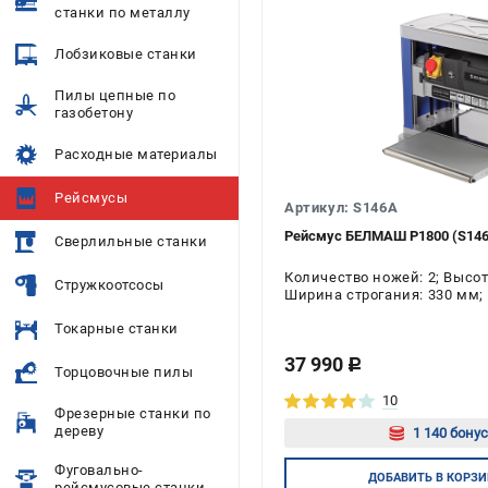
станки по металлу
Лобзиковые станки
Пилы цепные по
газобетону
Расходные материалы
Рейсмусы
Артикул: S146A
Рейсмус БЕЛМАШ P1800 (S14
Сверлильные станки
Количество ножей: 2; Высо
Стружкоотсосы
Ширина строгания: 330 мм; 
Напряжение: 220 В; Мощност
Токарные станки
37 990
c
Торцовочные пилы
10
Фрезерные станки по
дереву
1 140 бонус
Фуговально-
Авторизу
ДОБАВИТЬ
В КОРЗИ
рейсмусовые станки