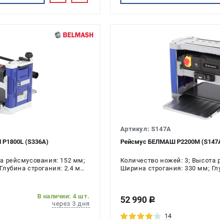
Артикул: S147A
P1800L (S336A)
Рейсмус БЕЛМАШ P2200M (S147
та рейсмусования: 152 мм;
Количество ножей: 3; Высота 
Глубина строгания: 2.4 мм;
Ширина строгания: 330 мм; Глу
ь: 1.8 кВт
Напряжение: 220 В; Мощность:
В наличии: 4 шт.
52 990
c
через 3 дня
14