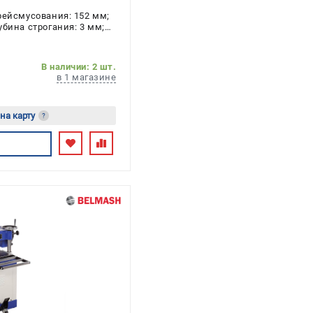
рейсмусования: 152 мм;
убина строгания: 3 мм;
 2.2 кВт
В наличии: 2 шт.
в 1 магазине
 на карту
?
есь