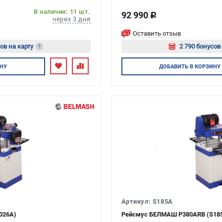
В наличии: 11 шт.
92 990
c
через 3 дня
Оставить отзыв
ов на карту
2 790 бонусов
?
йтесь
Авторизуйт
НУ
ДОБАВИТЬ
В КОРЗИНУ
Артикул: S185A
026A)
Рейсмус БЕЛМАШ P380АRB (S18