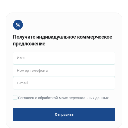
Политика обработки персональных данных
Новости
Бонусная программа
Как нас найти
Пользовательское соглашение
Получите индивидуальное коммерческое
предложение
СТАНОЧНОЕ ОБОРУДОВАНИЕ
Комбинированные станки
Имя
Ленточнопильные станки
Номер телефона
Рейсмусы
Сверлильные станки
E-mail
Стружкоотсосы
Фуговальные станки
Согласен с обработкой моих персональных данных
Циркулярные станки
Шлифовальные станки
Отправить
ДОПОЛНИТЕЛЬНОЕ ОБОРУДОВАНИЕ