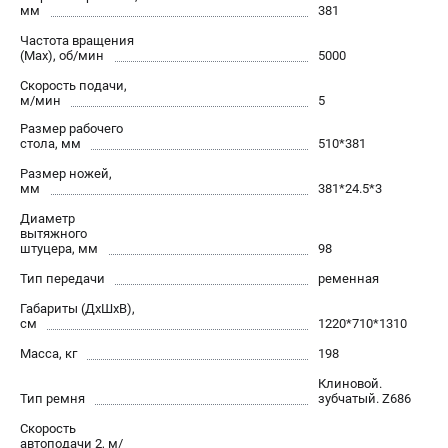
мм
381
проспект Александровской Фермы, 29АЛ
8 (812) 317-66-20
Частота вращения
Режим работы колл-центра:
(Max), об/мин
5000
пн-пт - с 9:00 до 18:00
сб - с 10:00 до 16:00
Скорость подачи,
м/мин
5
вс - выходной
zakaz@belmash-market.ru
Размер рабочего
стола, мм
510*381
Размер ножей,
мм
381*24.5*3
Диаметр
вытяжного
штуцера, мм
98
Тип передачи
ременная
Габариты (ДхШхВ),
см
1220*710*1310
Масса, кг
198
Клиновой.
Тип ремня
зубчатый. Z686
Скорость
автоподачи 2, м/