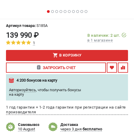
ИЗБРАННОЕ
(
0
)
МАГАЗИНЫ
Артикул товара:
S185A
139 990 ₽
В наличии: 2 шт.
СЕРВИС
в 1 магазине
1
ПОДДЕРЖКА
В КОРЗИНУ
Сервисный центр
ЗАПРОСИТЬ СЧЕТ
Гарантия
Правила обмена и возврата
4 200 бонусов на карту
Авторизуйтесь
,
чтобы получить бонусы
ИНФОРМАЦИЯ
на карту
Юридическим лицам
1 год гарантии + 1-2 года гарантии при регистрации на сайте
Контакты
производителя
Способы оплаты
О компании
Самовывоз
Доставка
10 August
через 3 дня
бесплатно
О бренде