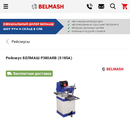
0 
₽
САНКТ-ПЕТЕРБУРГ
Рейсмусы
+7 (812) 317-66-20
- ЗАКАЗ ИЗДЕЛИЙ
Рейсмус БЕЛМАШ P380АRB (S185A)
ЗАКАЗАТЬ ЗАПЧАСТЬ
Бесплатная доставка
ВХОД ИЛИ РЕГИСТРАЦИЯ
КАТАЛОГ
АКЦИИ
СРАВНЕНИЕ
(
0
)