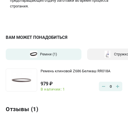
предотвращающих отдачу заготовки во время процесса
строгания.
ВАМ МОЖЕТ ПОНАДОБИТЬСЯ
Ремни
(1)
Стружк
Ремень клиновой Z686 Белмаш RR018A
979 ₽
0
В наличии: 1
Отзывы (1)