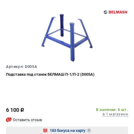
проспект Александровской Фермы, 29АЛ
8 (812) 317-66-20
Режим работы колл-центра:
пн-пт - с 9:00 до 18:00
сб - с 10:00 до 16:00
вс - выходной
zakaz@belmash-market.ru
Артикул: D005A
Подставка под станок БЕЛМАШ П-1/П-2 (D005A)
6 100
В наличии: 6 шт.
c
в 1 магазине
Оставить отзыв
183 бонуса на карту
?