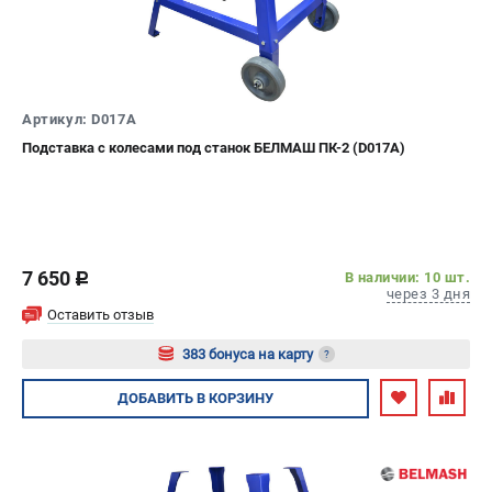
Политика обработки персональных данных
Новости
Бонусная программа
Как нас найти
Артикул: D017A
Пользовательское соглашение
Подставка с колесами под станок БЕЛМАШ ПК-2 (D017A)
СТАНОЧНОЕ ОБОРУДОВАНИЕ
Комбинированные станки
Ленточнопильные станки
Рейсмусы
7 650
В наличии: 10 шт.
c
через 3 дня
Сверлильные станки
Оставить отзыв
Стружкоотсосы
383 бонуса на карту
?
Фуговальные станки
Циркулярные станки
Авторизуйтесь
ДОБАВИТЬ
В КОРЗИНУ
Шлифовальные станки
ДОПОЛНИТЕЛЬНОЕ ОБОРУДОВАНИЕ