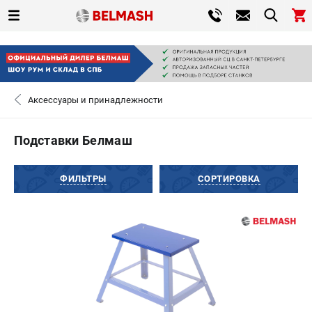
0 
₽
САНКТ-ПЕТЕРБУРГ
Аксессуары и принадлежности
+7 (812) 317-66-20
- ЗАКАЗ ИЗДЕЛИЙ
Подставки Белмаш
ЗАКАЗАТЬ ЗАПЧАСТЬ
ФИЛЬТРЫ
СОРТИРОВКА
ВХОД ИЛИ РЕГИСТРАЦИЯ
КАТАЛОГ
АКЦИИ
СРАВНЕНИЕ
(
0
)