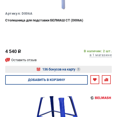
ИЗБРАННОЕ
(
0
)
Артикул: D006A
МАГАЗИНЫ
Столешница для подставки БЕЛМАШ СТ (D006A)
СЕРВИС
ПОДДЕРЖКА
4 540
В наличии: 2 шт.
c
Сервисный центр
в 1 магазине
Гарантия
Оставить отзыв
Правила обмена и возврата
136 бонусов на карту
?
Авторизуйтесь
ДОБАВИТЬ
В КОРЗИНУ
ИНФОРМАЦИЯ
Юридическим лицам
Контакты
Способы оплаты
О компании
О бренде