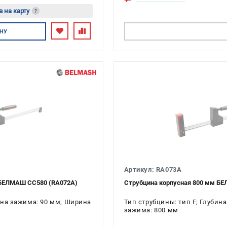
в на карту
?
тесь
НУ
ПОДОБРАТЬ АНАЛОГ
Артикул: RA073A
 БЕЛМАШ CC580 (RA072A)
Струбцина корпусная 800 мм Б
бина зажима: 90 мм; Ширина
Тип струбцины: тип F; Глубин
зажима: 800 мм