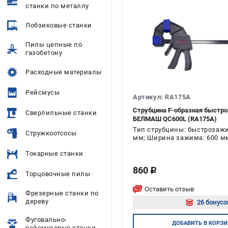
станки по металлу
Лобзиковые станки
Пилы цепные по
газобетону
Расходные материалы
Рейсмусы
Артикул: RA175A
Струбцина F-образная быстр
Сверлильные станки
БЕЛМАШ QC600L (RA175A)
Тип струбцины: быстрозажи
Стружкоотсосы
мм; Ширина зажима: 600 мм
Токарные станки
860
c
Торцовочные пилы
Оставить отзыв
Фрезерные станки по
дереву
26 бонусо
Фуговально-
Авторизуй
ДОБАВИТЬ
В КОРЗИ
рейсмусовые станки