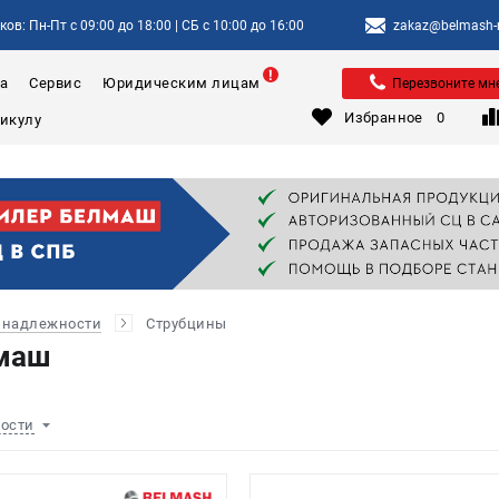
ов: Пн-Пт с 09:00 до 18:00 | СБ с 10:00 до 16:00
zakaz@belmash-m
а
Сервис
Юридическим лицам
Перезвоните мн
Избранное
0
инадлежности
Струбцины
маш
ности