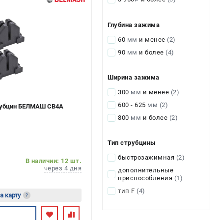
Глубина зажима
60
мм
и менее
(2)
90
мм
и более
(4)
Ширина зажима
300
мм
и менее
(2)
600 - 625
мм
(2)
трубцин БЕЛМАШ СВ4А
800
мм
и более
(2)
Тип струбцины
быстрозажимная
(2)
В наличии: 12 шт.
через 4 дня
дополнительные
приспособления
(1)
тип F
(4)
а карту
?
сь