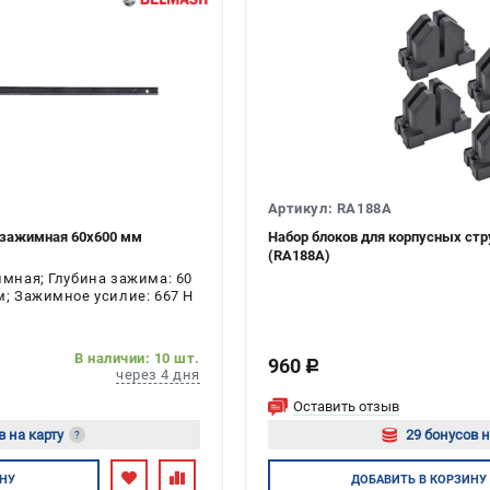
Артикул: RA188A
озажимная 60х600 мм
Набор блоков для корпусных с
(RA188A)
мная; Глубина зажима: 60
; Зажимное усилие: 667 Н
В наличии: 10 шт.
960
c
через 4 дня
Оставить отзыв
в на карту
29 бонусов н
?
тесь
Авторизуйте
НУ
ДОБАВИТЬ
В КОРЗИНУ