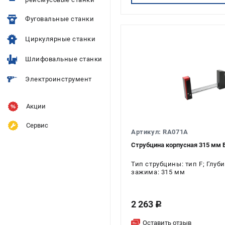
Фуговальные станки
Циркулярные станки
Шлифовальные станки
Электроинструмент
Акции
Сервис
Артикул: RA071A
Струбцина корпусная 315 мм
Тип струбцины: тип F; Глу
зажима: 315 мм
2 263
c
Оставить отзыв