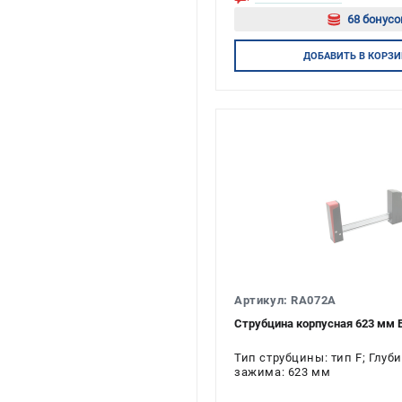
68 бонусо
Авторизуй
ДОБАВИТЬ
В КОРЗИ
Артикул: RA072A
Струбцина корпусная 623 мм
Тип струбцины: тип F; Глу
зажима: 623 мм