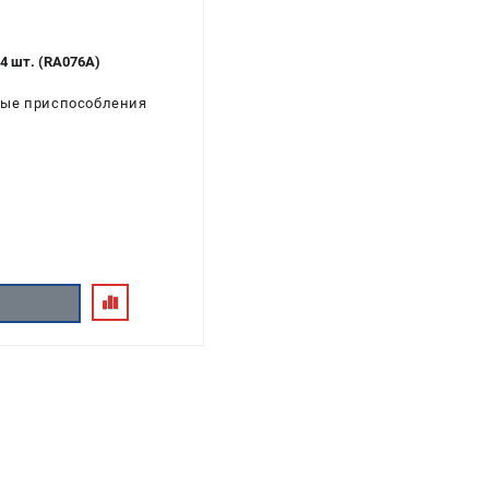
4 шт. (RA076A)
ные приспособления