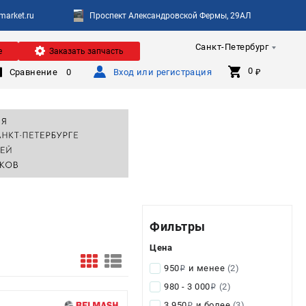
arket.ru
Проспект Александровской Фермы, 29АЛ
Санкт-Петербург
е
Заказать запчасть
0 
Сравнение
0
Вход или регистрация
₽
Фильтры
Цена
950
и менее
(2)
i
980 - 3 000
(2)
i
3 950
и более
(3)
i