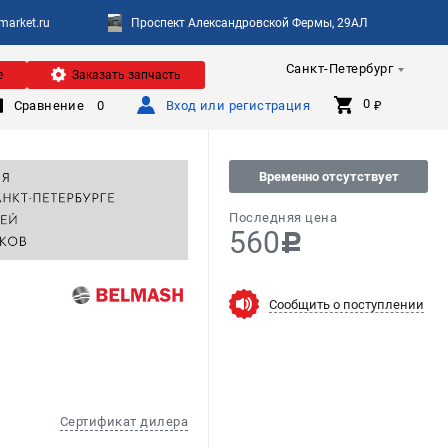
arket.ru
Проспект Александровской Фермы, 29АЛ
Санкт-Петербург
е
Заказать запчасть
0 
Сравнение
0
Вход или регистрация
₽
Временно отсутствует
Последняя цена
560
c
Сообщить о поступлении
Сертификат дилера