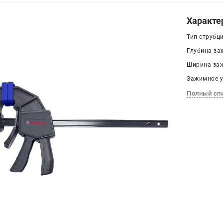
Характе
Тип струбц
Глубина заж
Ширина заж
Зажимное у
Полный сп