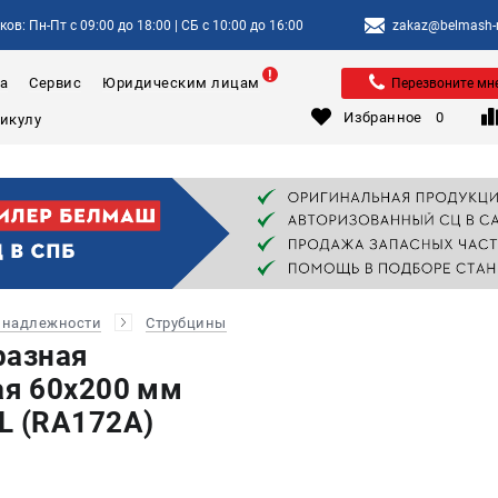
ов: Пн-Пт с 09:00 до 18:00 | СБ с 10:00 до 16:00
zakaz@belmash-m
а
Сервис
Юридическим лицам
Перезвоните мн
Избранное
0
инадлежности
Струбцины
разная
я 60х200 мм
 (RA172A)