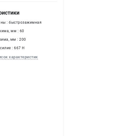
ристики
ины : быстрозажимная
има, мм : 60
има, мм : 200
силие : 667 Н
исок характеристик