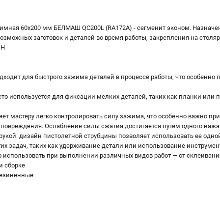
имная 60х200 мм БЕЛМАШ QC200L (RA172A) - сегменит эконом. Назначен
озможных заготовок и деталей во время работы, закрепления на столяр
 H
одходит для быстрого зажима деталей в процессе работы, что особенно
сто используется для фиксации мелких деталей, таких как планки или п
яет мастеру легко контролировать силу зажима, что особенно важно при
 повреждения. Ослабление силы сжатия достигается путем одного нажа
рукой: дизайн пистолетной струбцины позволяет использовать ее одной
гих задач, таких как удерживание детали или использование инструмен
 использовать при выполнении различных видов работ — от склеивания
и сборке
резиненные