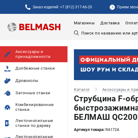
Заказ изделий: +7 (812) 317-66-20
Прием звонк
Магазины
Доставка
Оплат
Аксессуары и
принадлежности
Долбежные станки
Дровоколы
Каталог
Аксессуары и пр
Заточные станки
Струбцина F-об
Комбинированные
быстрозажимна
станки
БЕЛМАШ QC200L
Ленточнопильные
станки по дереву
Артикул товара:
RA172A
Ленточнопильные