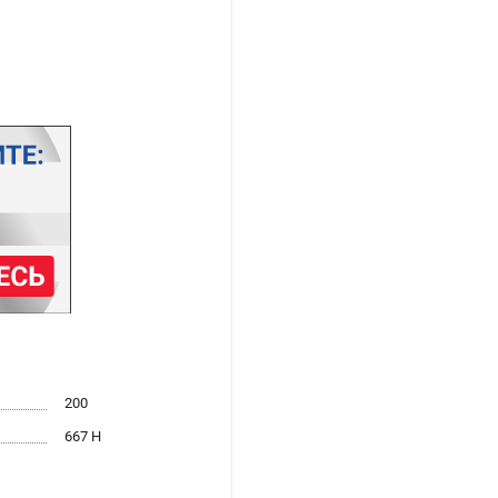
200
667 Н