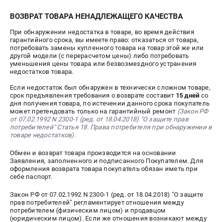
ИЗБРАННОЕ
(
0
)
ВОЗВРАТ ТОВАРА НЕНАДЛЕЖАЩЕГО КАЧЕСТВА
При обнаружении недостатка в товаре, во время действия
МАГАЗИНЫ
гарантийного срока, вы имеете право: отказаться от товара,
потребовать замены купленного товара на товар этой же или
другой модели (с перерасчетом цены) либо потребовать
СЕРВИС
уменьшения цены товара или безвозмездного устранения
недостатков товара.
ПОДДЕРЖКА
Если недостаток был обнаружен в технически сложном товаре,
срок предъявления требования о возврате составит
15 дней
со
Сервисный центр
дня получения товара, по истечении данного срока покупатель
может претендовать только на гарантийный ремонт
(Закон РФ
Гарантия
от 07.02.1992 N 2300-1 (ред. от 18.04.2018) "О защите прав
Правила обмена и возврата
потребителей" Статья 18. Права потребителя при обнаружении в
товаре недостатков).
ИНФОРМАЦИЯ
Обмен и возврат товара производится на основании
Заявления, заполненного и подписанного Покупателем. Для
Юридическим лицам
оформления возврата товара покупатель обязан иметь при
себе паспорт.
Контакты
Способы оплаты
Закон РФ от 07.02.1992 N 2300-1 (ред. от 18.04.2018) "О защите
прав потребителей" регламентирует отношения между
О компании
потребителем (физическим лицом) и продавцом
О бренде
(юридическим лицом). Если же отношения возникают между