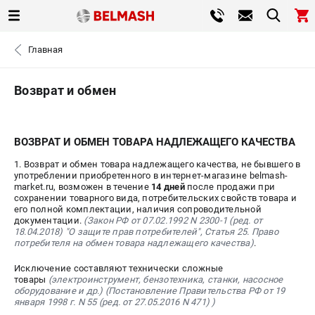
0 
Главная
₽
САНКТ-ПЕТЕРБУРГ
Возврат и обмен
+7 (812) 317-66-20
- ЗАКАЗ ИЗДЕЛИЙ
ВОЗВРАТ И ОБМЕН ТОВАРА НАДЛЕЖАЩЕГО КАЧЕСТВА
ЗАКАЗАТЬ ЗАПЧАСТЬ
1. Возврат и обмен товара надлежащего качества, не бывшего в
употреблении приобретенного в интернет-магазине belmash-
market.ru, возможен в течение
14 дней
после продажи при
ВХОД ИЛИ РЕГИСТРАЦИЯ
сохранении товарного вида, потребительских свойств товара и
его полной комплектации, наличия сопроводительной
документации.
(Закон РФ от 07.02.1992 N 2300-1 (ред. от
КАТАЛОГ
18.04.2018) "О защите прав потребителей", Статья 25. Право
потребителя на обмен товара надлежащего качества)
.
АКЦИИ
Исключение составляют технически сложные
товары
(электроинструмент, бензотехника, станки, насосное
оборудование и др.) (Постановление Правительства РФ от 19
СРАВНЕНИЕ
(
0
)
января 1998 г. N 55 (ред. от 27.05.2016 N 471) )