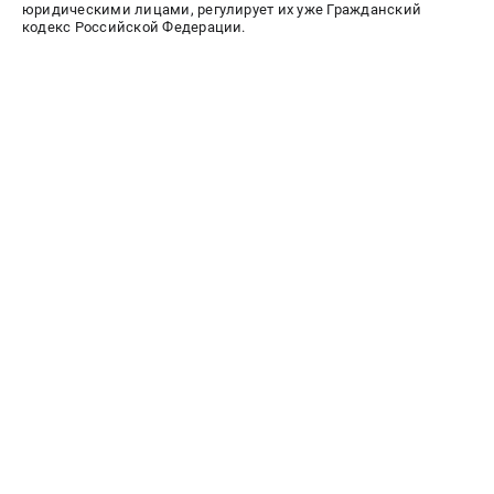
юридическими лицами, регулирует их уже Гражданский
Политика обработки персональных данных
кодекс Российской Федерации.
Новости
Бонусная программа
Как нас найти
Пользовательское соглашение
СТАНОЧНОЕ ОБОРУДОВАНИЕ
Комбинированные станки
Ленточнопильные станки
Рейсмусы
Сверлильные станки
Стружкоотсосы
Фуговальные станки
Циркулярные станки
Шлифовальные станки
ДОПОЛНИТЕЛЬНОЕ ОБОРУДОВАНИЕ