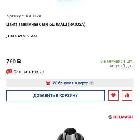
ИЗБРАННОЕ
(
0
)
Артикул: RA032A
МАГАЗИНЫ
Цанга зажимная 6 мм БЕЛМАШ (RA032A)
Диаметр: 6 мм
СЕРВИС
ПОДДЕРЖКА
760
В наличии: 1 шт.
c
Сервисный центр
через 3 дня
Гарантия
Оставить отзыв
Правила обмена и возврата
23 бонуса на карту
?
Авторизуйтесь
ДОБАВИТЬ
В КОРЗИНУ
ИНФОРМАЦИЯ
Юридическим лицам
Контакты
Способы оплаты
О компании
О бренде