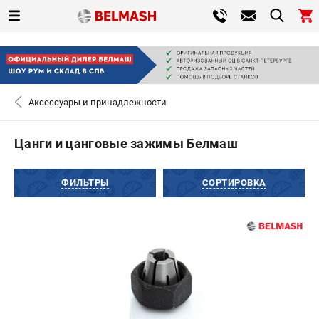
0 
₽
САНКТ-ПЕТЕРБУРГ
Аксессуары и принадлежности
+7 (812) 317-66-20
- ЗАКАЗ ИЗДЕЛИЙ
Цанги и цанговые зажимы Белмаш
ЗАКАЗАТЬ ЗАПЧАСТЬ
ФИЛЬТРЫ
СОРТИРОВКА
ВХОД ИЛИ РЕГИСТРАЦИЯ
КАТАЛОГ
АКЦИИ
СРАВНЕНИЕ
(
0
)