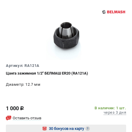
проспект Александровской Фермы, 29АЛ
8 (812) 317-66-20
Режим работы колл-центра:
пн-пт - с 9:00 до 18:00
сб - с 10:00 до 16:00
вс - выходной
zakaz@belmash-market.ru
Артикул: RA121A
Цанга зажимная 1/2" БЕЛМАШ ER20 (RA121A)
Диаметр: 12.7 мм
1 000
В наличии: 1 шт.
c
через 3 дня
Оставить отзыв
30 бонусов на карту
?