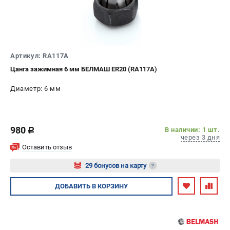
Политика обработки персональных данных
Новости
Бонусная программа
Как нас найти
Артикул: RA117A
Пользовательское соглашение
Цанга зажимная 6 мм БЕЛМАШ ER20 (RA117A)
СТАНОЧНОЕ ОБОРУДОВАНИЕ
Диаметр: 6 мм
Комбинированные станки
Ленточнопильные станки
Рейсмусы
980
В наличии: 1 шт.
c
через 3 дня
Сверлильные станки
Оставить отзыв
Стружкоотсосы
29 бонусов на карту
?
Фуговальные станки
Циркулярные станки
Авторизуйтесь
ДОБАВИТЬ
В КОРЗИНУ
Шлифовальные станки
ДОПОЛНИТЕЛЬНОЕ ОБОРУДОВАНИЕ