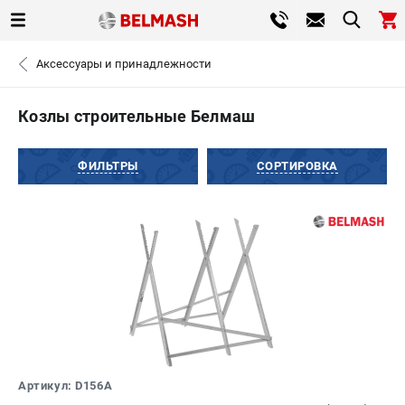
0 
Аксессуары и принадлежности
₽
САНКТ-ПЕТЕРБУРГ
Козлы строительные Белмаш
+7 (812) 317-66-20
- ЗАКАЗ ИЗДЕЛИЙ
ФИЛЬТРЫ
СОРТИРОВКА
ЗАКАЗАТЬ ЗАПЧАСТЬ
ВХОД ИЛИ РЕГИСТРАЦИЯ
КАТАЛОГ
АКЦИИ
СРАВНЕНИЕ
(
0
)
Артикул: D156A