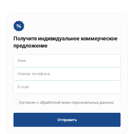
Политика обработки персональных данных
Новости
Бонусная программа
Как нас найти
Пользовательское соглашение
Получите индивидуальное коммерческое
предложение
СТАНОЧНОЕ ОБОРУДОВАНИЕ
Комбинированные станки
Имя
Ленточнопильные станки
Номер телефона
Рейсмусы
Сверлильные станки
E-mail
Стружкоотсосы
Фуговальные станки
Согласен с обработкой моих персональных данных
Циркулярные станки
Шлифовальные станки
Отправить
ДОПОЛНИТЕЛЬНОЕ ОБОРУДОВАНИЕ