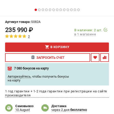
ИЗБРАННОЕ
(
0
)
МАГАЗИНЫ
Артикул товара:
S082A
235 990 ₽
В наличии: 2 шт.
СЕРВИС
в 1 магазине
2
ПОДДЕРЖКА
В КОРЗИНУ
Сервисный центр
ЗАПРОСИТЬ СЧЕТ
Гарантия
Правила обмена и возврата
7 080 бонусов на карту
Авторизуйтесь
,
чтобы получить бонусы
ИНФОРМАЦИЯ
на карту
Юридическим лицам
1 год гарантии + 1-2 года гарантии при регистрации на сайте
Контакты
производителя
Способы оплаты
О компании
Самовывоз
Доставка
10 August
через 2 дня
бесплатно
О бренде