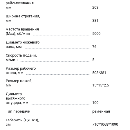
рейсмусования,
проспект Александровской Фермы, 29АЛ
мм
203
8 (812) 317-66-20
Режим работы колл-центра:
Ширина строгания,
пн-пт - с 9:00 до 18:00
мм
381
сб - с 10:00 до 16:00
Частота вращения
вс - выходной
(Max), об/мин
5000
zakaz@belmash-market.ru
Диаметр ножевого
вала, мм
76
Скорость подачи,
м/мин
5
Размер рабочего
стола, мм
508*381
Размер ножей,
мм
15*15*2.5
Диаметр
вытяжного
штуцера, мм
100
Тип передачи
ременная
Габариты (ДхШхВ),
см
710*1068*1090