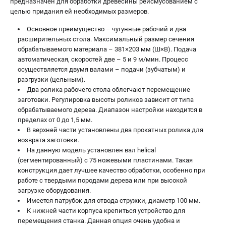
предназначен для обработки древесины рейсмусованием с
целью придания ей необходимых размеров.
Основное преимущество – чугунные рабочий и два
расширительных стола. Максимальный размер сечения
обрабатываемого материала – 381×203 мм (Ш×В). Подача
автоматическая, скоростей две – 5 и 9 м/мин. Процесс
осуществляется двумя валами – подачи (зубчатым) и
разгрузки (цельным).
Два ролика рабочего стола облегчают перемещение
заготовки. Регулировка высоты роликов зависит от типа
обрабатываемого дерева. Диапазон настройки находится в
пределах от 0 до 1,5 мм.
В верхней части установлены два прокатных ролика для
возврата заготовки.
На данную модель установлен вал helical
(сегментированный) с 75 ножевыми пластинами. Такая
конструкция дает лучшее качество обработки, особенно при
работе с твердыми породами дерева или при высокой
загрузке оборудования.
Имеется патрубок для отвода стружки, диаметр 100 мм.
К нижней части корпуса крепиться устройство для
перемещения станка. Данная опция очень удобна и