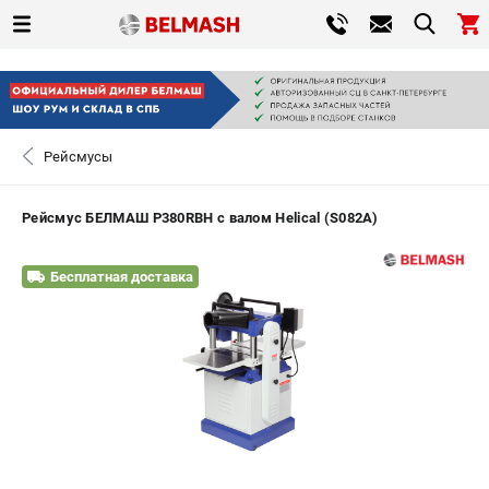
0 
₽
САНКТ-ПЕТЕРБУРГ
Рейсмусы
+7 (812) 317-66-20
- ЗАКАЗ ИЗДЕЛИЙ
Рейсмус БЕЛМАШ P380RBH с валом Helical (S082A)
ЗАКАЗАТЬ ЗАПЧАСТЬ
Бесплатная доставка
ВХОД ИЛИ РЕГИСТРАЦИЯ
КАТАЛОГ
АКЦИИ
СРАВНЕНИЕ
(
0
)