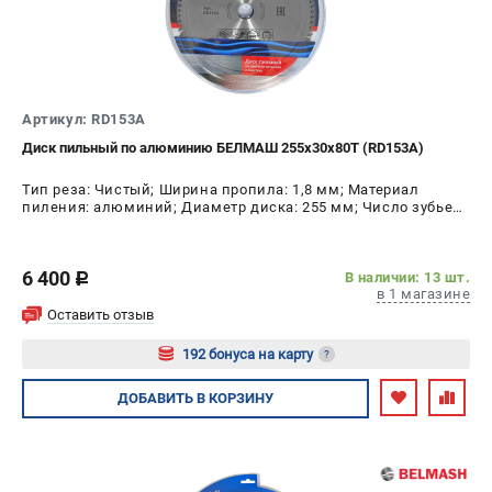
Политика обработки персональных данных
Новости
Бонусная программа
Как нас найти
Артикул: RD153A
Пользовательское соглашение
Диск пильный по алюминию БЕЛМАШ 255х30х80Т (RD153A)
СТАНОЧНОЕ ОБОРУДОВАНИЕ
Тип реза: Чистый; Ширина пропила: 1,8 мм; Материал
пиления: алюминий; Диаметр диска: 255 мм; Число зубьев:
Комбинированные станки
80 шт
Ленточнопильные станки
Рейсмусы
6 400
В наличии: 13 шт.
c
в 1 магазине
Сверлильные станки
Оставить отзыв
Стружкоотсосы
192 бонуса на карту
?
Фуговальные станки
Циркулярные станки
Авторизуйтесь
ДОБАВИТЬ
В КОРЗИНУ
Шлифовальные станки
ДОПОЛНИТЕЛЬНОЕ ОБОРУДОВАНИЕ