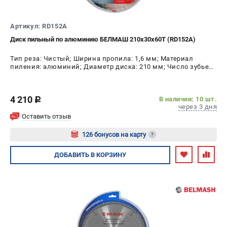
ИЗБРАННОЕ
(
0
)
Артикул: RD152A
МАГАЗИНЫ
Диск пильный по алюминию БЕЛМАШ 210х30х60Т (RD152A)
Тип реза: Чистый; Ширина пропила: 1,6 мм; Материал
СЕРВИС
пиления: алюминий; Диаметр диска: 210 мм; Число зубьев:
60 шт
ПОДДЕРЖКА
4 210
В наличии: 10 шт.
c
Сервисный центр
через 3 дня
Гарантия
Оставить отзыв
Правила обмена и возврата
126 бонусов на карту
?
Авторизуйтесь
ДОБАВИТЬ
В КОРЗИНУ
ИНФОРМАЦИЯ
Юридическим лицам
Контакты
Способы оплаты
О компании
О бренде