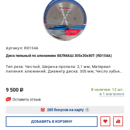
Валы строгальные
Патроны и переходники
Подставки для станков
Полотна пильные по дереву
Прижимные устройства
Рольганги-роликовые опоры
Цанги и зажимы
Артикул: RD154A
Диск пильный по алюминию БЕЛМАШ 305х30х80Т (RD154A)
ПОЛЕЗНЫЕ СТАТЬИ
Тип реза: Чистый; Ширина пропила: 2,1 мм; Материал
пиления: алюминий; Диаметр диска: 305 мм; Число зубьев:
Характеристики токарных станков
80 шт
Токарные "ДОПЫ"
Все о влажности древесины
9 500
В наличии: 12 шт.
c
в 1 магазине
Оставить отзыв
ТЕЛЕФОН (САНКТ-ПЕТЕРБУРГ)
285 бонусов на карту
?
+7 (812) 317-66-20
Информация размещённая на сайте не является публичной
Авторизуйтесь
ДОБАВИТЬ
В КОРЗИНУ
офертой