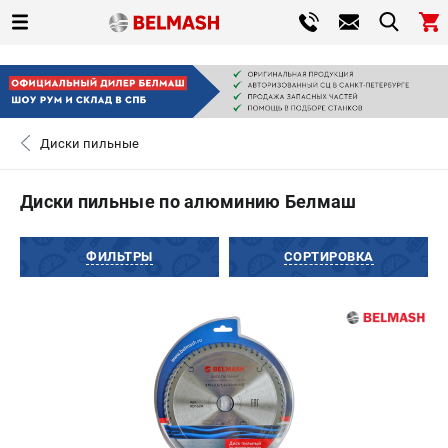
0 
₽
САНКТ-ПЕТЕРБУРГ
Диски пильные
+7 (812) 317-66-20
- ЗАКАЗ ИЗДЕЛИЙ
Диски пильные по алюминию Белмаш
ЗАКАЗАТЬ ЗАПЧАСТЬ
ФИЛЬТРЫ
СОРТИРОВКА
ВХОД ИЛИ РЕГИСТРАЦИЯ
КАТАЛОГ
АКЦИИ
СРАВНЕНИЕ
(
0
)