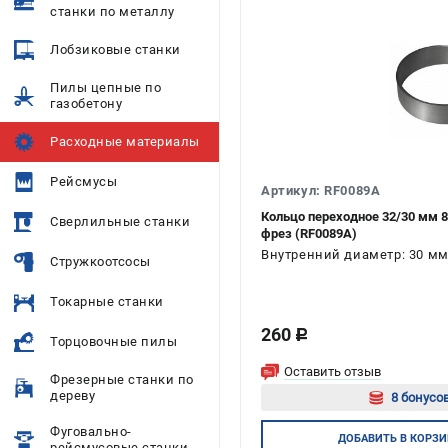
станки по металлу
Лобзиковые станки
Пилы цепные по
газобетону
Расходные материалы
Рейсмусы
Артикул: RF0089A
Кольцо переходное 32/30 мм
Сверлильные станки
фрез (RF0089A)
Внутренний диаметр: 30 мм
Стружкоотсосы
Токарные станки
260
c
Торцовочные пилы
Оставить отзыв
Фрезерные станки по
дереву
8 бонусов
Фуговально-
Авторизуй
ДОБАВИТЬ
В КОРЗИ
рейсмусовые станки