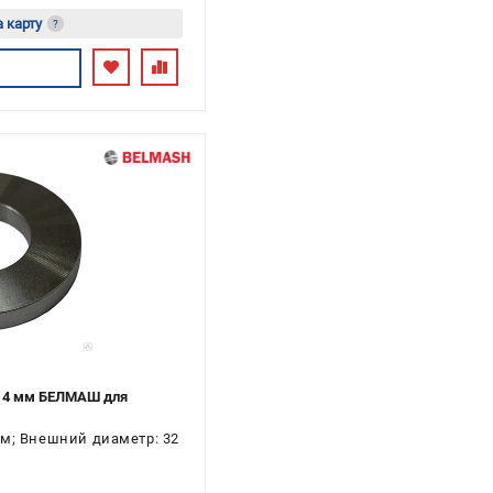
а карту
?
ь
м 4 мм БЕЛМАШ для
мм; Внешний диаметр: 32