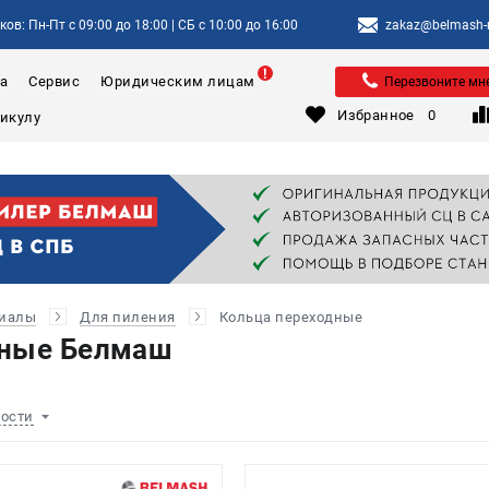
ов: Пн-Пт с 09:00 до 18:00 | СБ с 10:00 до 16:00
zakaz@belmash-m
а
Сервис
Юридическим лицам
Перезвоните мн
Избранное
0
риалы
Для пиления
Кольца переходные
дные Белмаш
ности