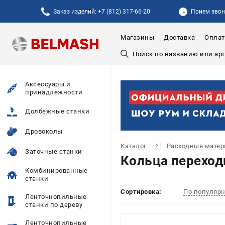
Заказ изделий: +7 (812) 317-66-20
Прием звонк
Магазины
Доставка
Оплат
Аксессуары и
принадлежности
Долбежные станки
Дровоколы
Каталог
Расходные мате
Заточные станки
Кольца перехо
Комбинированные
станки
Сортировка:
По популяр
Ленточнопильные
станки по дереву
Ленточнопильные