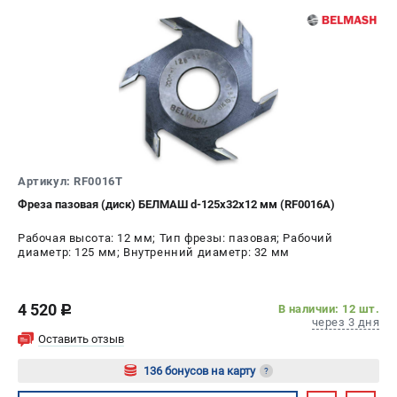
Политика обработки персональных данных
Новости
Бонусная программа
Как нас найти
Пользовательское соглашение
СТАНОЧНОЕ ОБОРУДОВАНИЕ
Комбинированные станки
Артикул: RF0016T
Ленточнопильные станки
Фреза пазовая (диск) БЕЛМАШ d-125х32х12 мм (RF0016A)
Рейсмусы
Рабочая высота: 12 мм; Тип фрезы: пазовая; Рабочий
Сверлильные станки
диаметр: 125 мм; Внутренний диаметр: 32 мм
Стружкоотсосы
Фуговальные станки
4 520
В наличии: 12 шт.
c
Циркулярные станки
через 3 дня
Шлифовальные станки
Оставить отзыв
136 бонусов на карту
?
ДОПОЛНИТЕЛЬНОЕ ОБОРУДОВАНИЕ