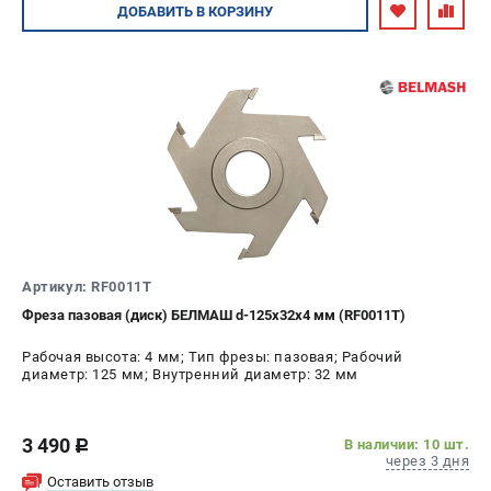
Авторизуйтесь
ДОБАВИТЬ
В КОРЗИНУ
Валы строгальные
Патроны и переходники
Подставки для станков
Полотна пильные по дереву
Прижимные устройства
Рольганги-роликовые опоры
Цанги и зажимы
ПОЛЕЗНЫЕ СТАТЬИ
Характеристики токарных станков
Артикул: RF0011T
Токарные "ДОПЫ"
Фреза пазовая (диск) БЕЛМАШ d-125х32х4 мм (RF0011T)
Все о влажности древесины
Рабочая высота: 4 мм; Тип фрезы: пазовая; Рабочий
диаметр: 125 мм; Внутренний диаметр: 32 мм
ТЕЛЕФОН (САНКТ-ПЕТЕРБУРГ)
+7 (812) 317-66-20
3 490
В наличии: 10 шт.
Информация размещённая на сайте не является публичной
c
через 3 дня
офертой
Оставить отзыв