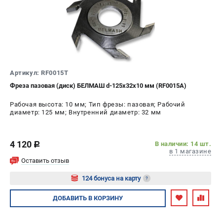
ИЗБРАННОЕ
(
0
)
МАГАЗИНЫ
СЕРВИС
Артикул: RF0015T
ПОДДЕРЖКА
Фреза пазовая (диск) БЕЛМАШ d-125х32х10 мм (RF0015A)
Сервисный центр
Рабочая высота: 10 мм; Тип фрезы: пазовая; Рабочий
диаметр: 125 мм; Внутренний диаметр: 32 мм
Гарантия
Правила обмена и возврата
4 120
В наличии: 14 шт.
c
в 1 магазине
ИНФОРМАЦИЯ
Оставить отзыв
Юридическим лицам
124 бонуса на карту
?
Контакты
Способы оплаты
Авторизуйтесь
ДОБАВИТЬ
В КОРЗИНУ
О компании
О бренде