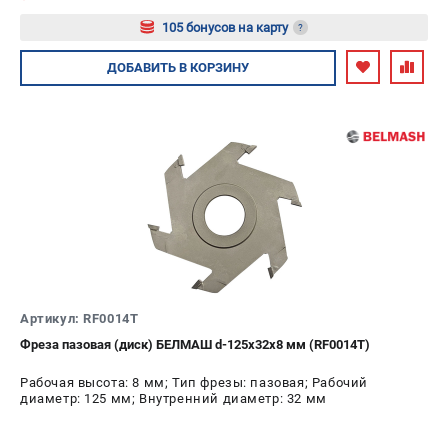
проспект Александровской Фермы, 29АЛ
105 бонусов на карту
?
8 (812) 317-66-20
Режим работы колл-центра:
Авторизуйтесь
пн-пт - с 9:00 до 18:00
ДОБАВИТЬ
В КОРЗИНУ
сб - с 10:00 до 16:00
вс - выходной
zakaz@belmash-market.ru
Артикул: RF0014T
Фреза пазовая (диск) БЕЛМАШ d-125х32х8 мм (RF0014T)
Рабочая высота: 8 мм; Тип фрезы: пазовая; Рабочий
диаметр: 125 мм; Внутренний диаметр: 32 мм