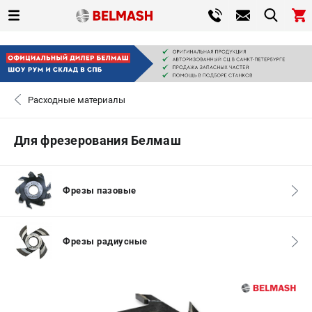
0 
₽
САНКТ-ПЕТЕРБУРГ
Расходные материалы
+7 (812) 317-66-20
- ЗАКАЗ ИЗДЕЛИЙ
Для фрезерования Белмаш
ЗАКАЗАТЬ ЗАПЧАСТЬ
ВХОД ИЛИ РЕГИСТРАЦИЯ
Фрезы пазовые
КАТАЛОГ
Фрезы радиусные
АКЦИИ
СРАВНЕНИЕ
(
0
)