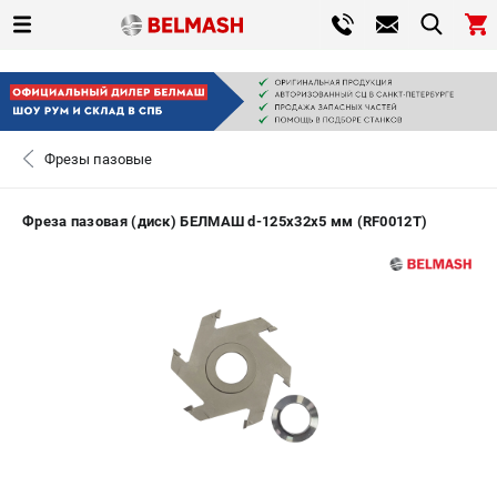
0 
₽
САНКТ-ПЕТЕРБУРГ
Фрезы пазовые
+7 (812) 317-66-20
- ЗАКАЗ ИЗДЕЛИЙ
Фреза пазовая (диск) БЕЛМАШ d-125х32х5 мм (RF0012T)
ЗАКАЗАТЬ ЗАПЧАСТЬ
ВХОД ИЛИ РЕГИСТРАЦИЯ
КАТАЛОГ
АКЦИИ
СРАВНЕНИЕ
(
0
)