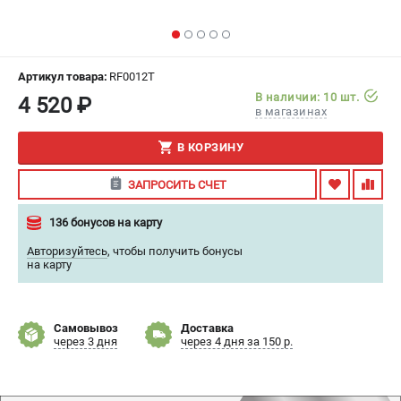
ИЗБРАННОЕ
(
0
)
МАГАЗИНЫ
Артикул товара:
RF0012T
В наличии: 10 шт.
4 520 ₽
СЕРВИС
в магазинах
В КОРЗИНУ
ПОДДЕРЖКА
Сервисный центр
ЗАПРОСИТЬ СЧЕТ
Гарантия
136 бонусов на карту
Правила обмена и возврата
Авторизуйтесь
,
чтобы получить бонусы
на карту
ИНФОРМАЦИЯ
Юридическим лицам
Контакты
Самовывоз
Доставка
через 3 дня
через 4 дня за 150 р.
Способы оплаты
О компании
О бренде