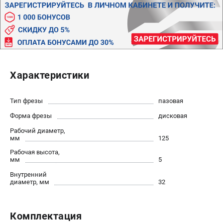
Политика обработки персональных данных
Новости
Бонусная программа
Как нас найти
Пользовательское соглашение
Характеристики
СТАНОЧНОЕ ОБОРУДОВАНИЕ
Комбинированные станки
Тип фрезы
пазовая
Ленточнопильные станки
Форма фрезы
дисковая
Рейсмусы
Рабочий диаметр,
Сверлильные станки
мм
125
Стружкоотсосы
Рабочая высота,
мм
5
Фуговальные станки
Внутренний
Циркулярные станки
диаметр, мм
32
Шлифовальные станки
ДОПОЛНИТЕЛЬНОЕ ОБОРУДОВАНИЕ
Комплектация