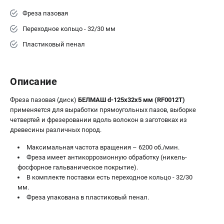
Валы строгальные
Фреза пазовая
Патроны и переходники
Переходное кольцо - 32/30 мм
Подставки для станков
Полотна пильные по дереву
Пластиковый пенал
Прижимные устройства
Рольганги-роликовые опоры
Описание
Цанги и зажимы
Фреза пазовая (диск)
БЕЛМАШ d-125х32х5 мм (RF0012T)
ПОЛЕЗНЫЕ СТАТЬИ
применяется для выработки прямоугольных пазов, выборке
четвертей и фрезеровании вдоль волокон в заготовках из
Характеристики токарных станков
древесины различных пород.
Токарные "ДОПЫ"
Максимальная частота вращения – 6200 об./мин.
Все о влажности древесины
Фреза имеет антикоррозионную обработку (никель-
фосфорное гальваническое покрытие).
В комплекте поставки есть переходное кольцо - 32/30
ТЕЛЕФОН (САНКТ-ПЕТЕРБУРГ)
мм.
+7 (812) 317-66-20
Фреза упакована в пластиковый пенал.
Информация размещённая на сайте не является публичной
офертой