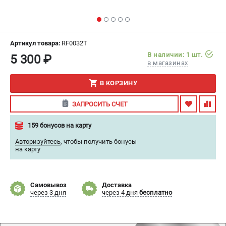
ИЗБРАННОЕ
(
0
)
МАГАЗИНЫ
Артикул товара:
RF0032T
В наличии: 1 шт.
5 300 ₽
СЕРВИС
в магазинах
В КОРЗИНУ
ПОДДЕРЖКА
Сервисный центр
ЗАПРОСИТЬ СЧЕТ
Гарантия
159 бонусов на карту
Правила обмена и возврата
Авторизуйтесь
,
чтобы получить бонусы
на карту
ИНФОРМАЦИЯ
Юридическим лицам
Контакты
Самовывоз
Доставка
через 3 дня
через 4 дня
бесплатно
Способы оплаты
О компании
О бренде