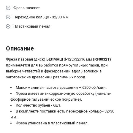
Валы строгальные
Фреза пазовая
Патроны и переходники
Переходное кольцо - 32/30 мм
Подставки для станков
Полотна пильные по дереву
Пластиковый пенал
Прижимные устройства
Рольганги-роликовые опоры
Описание
Цанги и зажимы
Фреза пазовая (диск) Б
ЕЛМАШ
d-125х32х16 мм
(RF0032T)
ПОЛЕЗНЫЕ СТАТЬИ
применяется для выработки прямоугольных пазов, при
выборке четвертей и фрезеровании вдоль волокон в
Характеристики токарных станков
заготовках из древесины различных пород.
Токарные "ДОПЫ"
Максимальная частота вращения – 6200 об./мин.
Все о влажности древесины
Фреза имеет антикоррозионную обработку (никель-
фосфорное гальваническое покрытие).
Количество зубьев - 6шт.
ТЕЛЕФОН (САНКТ-ПЕТЕРБУРГ)
В комплекте поставки есть переходное кольцо - 32/30
+7 (812) 317-66-20
мм.
Информация размещённая на сайте не является публичной
Фреза упакована в пластиковый пенал.
офертой