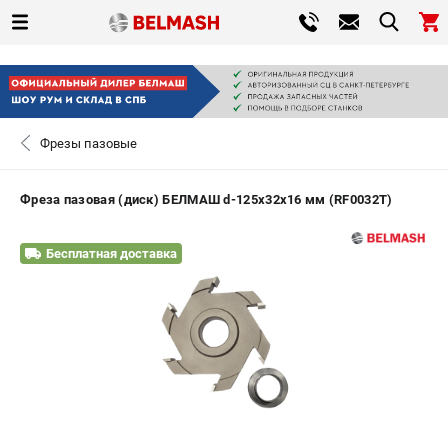
0 
₽
САНКТ-ПЕТЕРБУРГ
Фрезы пазовые
+7 (812) 317-66-20
- ЗАКАЗ ИЗДЕЛИЙ
Фреза пазовая (диск) БЕЛМАШ d-125х32х16 мм (RF0032T)
ЗАКАЗАТЬ ЗАПЧАСТЬ
Бесплатная доставка
ВХОД ИЛИ РЕГИСТРАЦИЯ
КАТАЛОГ
АКЦИИ
СРАВНЕНИЕ
(
0
)