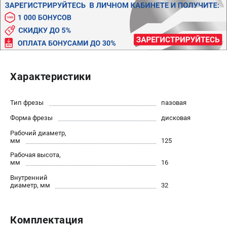
Политика обработки персональных данных
Новости
Бонусная программа
Как нас найти
Пользовательское соглашение
Характеристики
СТАНОЧНОЕ ОБОРУДОВАНИЕ
Комбинированные станки
Тип фрезы
пазовая
Ленточнопильные станки
Форма фрезы
дисковая
Рейсмусы
Рабочий диаметр,
Сверлильные станки
мм
125
Стружкоотсосы
Рабочая высота,
мм
16
Фуговальные станки
Внутренний
Циркулярные станки
диаметр, мм
32
Шлифовальные станки
ДОПОЛНИТЕЛЬНОЕ ОБОРУДОВАНИЕ
Комплектация