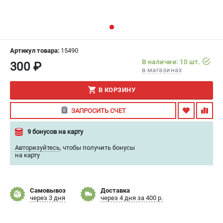
ИЗБРАННОЕ
(
0
)
МАГАЗИНЫ
Артикул товара:
15490
СЕРВИС
В наличии: 10 шт.
300 ₽
в магазинах
ПОДДЕРЖКА
В КОРЗИНУ
Сервисный центр
ЗАПРОСИТЬ СЧЕТ
Гарантия
Правила обмена и возврата
9 бонусов на карту
Авторизуйтесь
,
чтобы получить бонусы
ИНФОРМАЦИЯ
на карту
Юридическим лицам
Контакты
Самовывоз
Доставка
Способы оплаты
через 3 дня
через 4 дня за 400 р.
О компании
О бренде