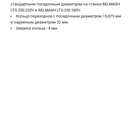
Валы строгальные
стандартным посадочным диаметром на станки BELMASH
LTS-250 220V и BELMASH LTS-250 380V.
Патроны и переходники
Кольцо переходное с посадочным диаметром 15,875 мм
Подставки для станков
и наружным диаметром 32 мм.
Полотна пильные по дереву
Ширина кольца - 4 мм.
Прижимные устройства
Рольганги-роликовые опоры
Цанги и зажимы
ПОЛЕЗНЫЕ СТАТЬИ
Характеристики токарных станков
Токарные "ДОПЫ"
Все о влажности древесины
ТЕЛЕФОН (САНКТ-ПЕТЕРБУРГ)
+7 (812) 317-66-20
Информация размещённая на сайте не является публичной
офертой