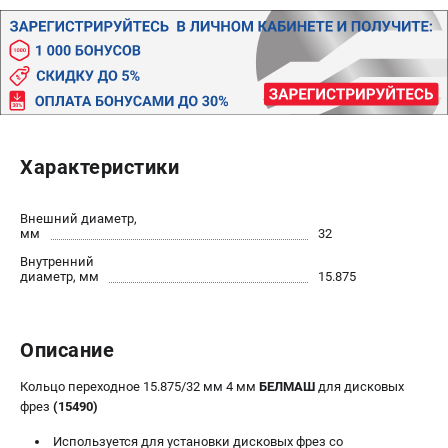
Политика обработки персональных данных
Новости
Бонусная программа
Как нас найти
Пользовательское соглашение
Характеристики
СТАНОЧНОЕ ОБОРУДОВАНИЕ
Комбинированные станки
Внешний диаметр,
Ленточнопильные станки
мм
32
Рейсмусы
Внутренний
Сверлильные станки
диаметр, мм
15.875
Стружкоотсосы
Фуговальные станки
Описание
Циркулярные станки
Шлифовальные станки
Кольцо переходное 15.875/32 мм 4 мм
БЕЛМАШ
для дисковых
фрез
(15490)
ДОПОЛНИТЕЛЬНОЕ ОБОРУДОВАНИЕ
Используется для установки дисковых фрез со