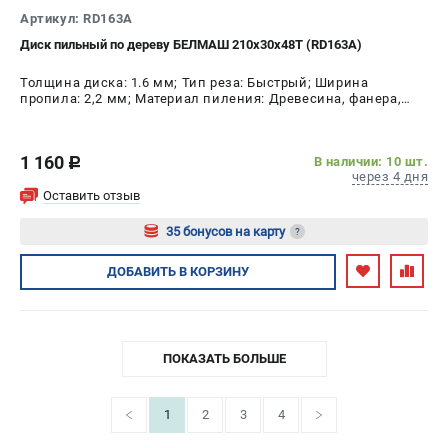
Артикул: RD163A
Диск пильный по дереву БЕЛМАШ 210x30x48T (RD163A)
Толщина диска: 1.6 мм; Тип реза: Быстрый; Ширина
пропила: 2,2 мм; Материал пиления: Древесина, фанера,
МДФ, ДСП; Диаметр диска: 210 мм; Число зубьев: 48 шт
1 160
В наличии: 10 шт.
c
через 4 дня
Оставить отзыв
35 бонусов на карту
?
Авторизуйтесь
ДОБАВИТЬ
В КОРЗИНУ
ПОКАЗАТЬ БОЛЬШЕ
1
2
3
4