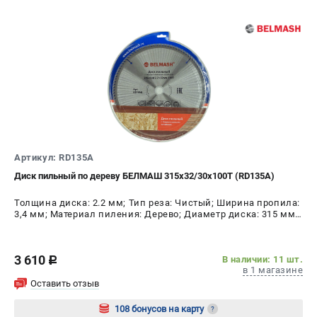
проспект Александровской Фермы, 29АЛ
8 (812) 317-66-20
Режим работы колл-центра:
пн-пт - с 9:00 до 18:00
сб - с 10:00 до 16:00
вс - выходной
zakaz@belmash-market.ru
Артикул: RD135A
Диск пильный по дереву БЕЛМАШ 315x32/30x100T (RD135A)
Толщина диска: 2.2 мм; Тип реза: Чистый; Ширина пропила:
3,4 мм; Материал пиления: Дерево; Диаметр диска: 315 мм;
Число зубьев: 100 шт
3 610
В наличии: 11 шт.
c
в 1 магазине
Оставить отзыв
108 бонусов на карту
?