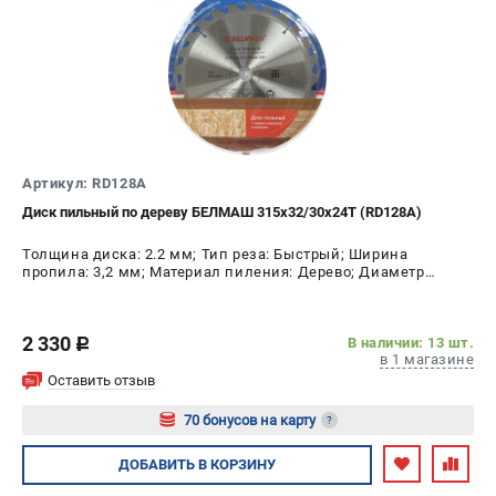
Валы строгальные
Патроны и переходники
Подставки для станков
Полотна пильные по дереву
Прижимные устройства
Рольганги-роликовые опоры
Цанги и зажимы
Артикул: RD128A
Диск пильный по дереву БЕЛМАШ 315x32/30x24T (RD128A)
ПОЛЕЗНЫЕ СТАТЬИ
Толщина диска: 2.2 мм; Тип реза: Быстрый; Ширина
пропила: 3,2 мм; Материал пиления: Дерево; Диаметр
Характеристики токарных станков
диска: 315 мм; Число зубьев: 24 шт
Токарные "ДОПЫ"
Все о влажности древесины
2 330
В наличии: 13 шт.
c
в 1 магазине
Оставить отзыв
ТЕЛЕФОН (САНКТ-ПЕТЕРБУРГ)
70 бонусов на карту
?
+7 (812) 317-66-20
Информация размещённая на сайте не является публичной
Авторизуйтесь
ДОБАВИТЬ
В КОРЗИНУ
офертой