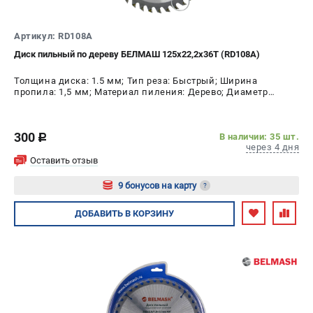
ИЗБРАННОЕ
(
0
)
Артикул: RD108A
МАГАЗИНЫ
Диск пильный по дереву БЕЛМАШ 125х22,2х36Т (RD108A)
Толщина диска: 1.5 мм; Тип реза: Быстрый; Ширина
СЕРВИС
пропила: 1,5 мм; Материал пиления: Дерево; Диаметр
диска: 125 мм; Число зубьев: 36 шт
ПОДДЕРЖКА
300
В наличии: 35 шт.
c
Сервисный центр
через 4 дня
Гарантия
Оставить отзыв
Правила обмена и возврата
9 бонусов на карту
?
Авторизуйтесь
ДОБАВИТЬ
В КОРЗИНУ
ИНФОРМАЦИЯ
Юридическим лицам
Контакты
Способы оплаты
О компании
О бренде