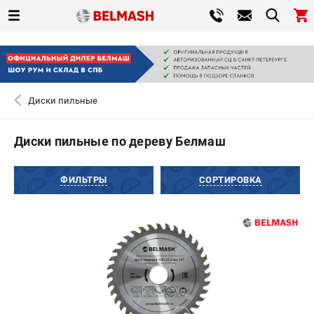
0 
₽
САНКТ-ПЕТЕРБУРГ
Диски пильные
+7 (812) 317-66-20
- ЗАКАЗ ИЗДЕЛИЙ
Диски пильные по дереву Белмаш
ЗАКАЗАТЬ ЗАПЧАСТЬ
ФИЛЬТРЫ
СОРТИРОВКА
ВХОД ИЛИ РЕГИСТРАЦИЯ
КАТАЛОГ
АКЦИИ
СРАВНЕНИЕ
(
0
)