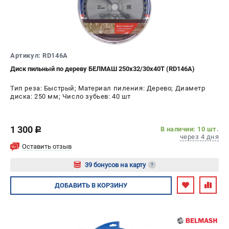
Политика обработки персональных данных
Новости
Бонусная программа
Как нас найти
Артикул: RD146A
Пользовательское соглашение
Диск пильный по дереву БЕЛМАШ 250x32/30x40T (RD146A)
СТАНОЧНОЕ ОБОРУДОВАНИЕ
Тип реза: Быстрый; Материал пиления: Дерево; Диаметр
диска: 250 мм; Число зубьев: 40 шт
Комбинированные станки
Ленточнопильные станки
Рейсмусы
1 300
В наличии: 10 шт.
c
через 4 дня
Сверлильные станки
Оставить отзыв
Стружкоотсосы
39 бонусов на карту
?
Фуговальные станки
Циркулярные станки
Авторизуйтесь
ДОБАВИТЬ
В КОРЗИНУ
Шлифовальные станки
ДОПОЛНИТЕЛЬНОЕ ОБОРУДОВАНИЕ