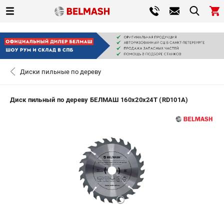
0 
₽
САНКТ-ПЕТЕРБУРГ
Диски пильные по дереву
+7 (812) 317-66-20
- ЗАКАЗ ИЗДЕЛИЙ
Диск пильный по дереву БЕЛМАШ 160х20х24Т (RD101A)
ЗАКАЗАТЬ ЗАПЧАСТЬ
ВХОД ИЛИ РЕГИСТРАЦИЯ
КАТАЛОГ
АКЦИИ
СРАВНЕНИЕ
(
0
)