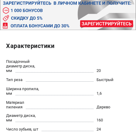
Политика обработки персональных данных
Новости
Бонусная программа
Как нас найти
Пользовательское соглашение
Характеристики
СТАНОЧНОЕ ОБОРУДОВАНИЕ
Комбинированные станки
Посадочный
диаметр диска,
Ленточнопильные станки
мм
20
Рейсмусы
Тип реза
Быстрый
Сверлильные станки
Ширина пропила,
Стружкоотсосы
мм
1,6
Фуговальные станки
Материал
Циркулярные станки
пиления
Дерево
Шлифовальные станки
Диаметр диска,
мм
160
Число зубьев, шт
24
ДОПОЛНИТЕЛЬНОЕ ОБОРУДОВАНИЕ