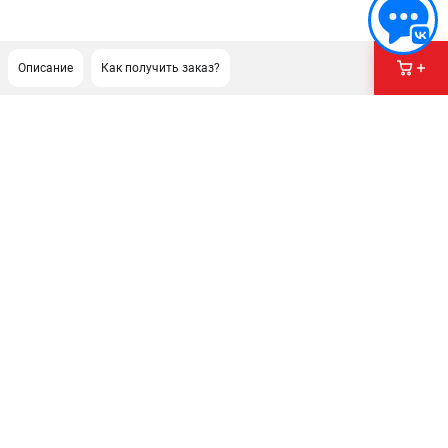
Описание
Как получить заказ?
ПОДДЕРЖКА
Сервисный центр
Гарантия
Правила обмена и возврата
ИНФОРМАЦИЯ
Юридическим лицам
Контакты
Способы оплаты
О компании