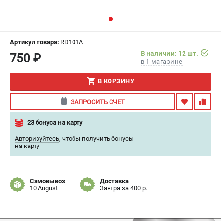
ИЗБРАННОЕ
(
0
)
МАГАЗИНЫ
Артикул товара:
RD101A
В наличии: 12 шт.
750 ₽
СЕРВИС
в 1 магазине
В КОРЗИНУ
ПОДДЕРЖКА
Сервисный центр
ЗАПРОСИТЬ СЧЕТ
Гарантия
23 бонуса на карту
Правила обмена и возврата
Авторизуйтесь
,
чтобы получить бонусы
на карту
ИНФОРМАЦИЯ
Юридическим лицам
Контакты
Самовывоз
Доставка
10 August
Завтра за 400 р.
Способы оплаты
О компании
О бренде