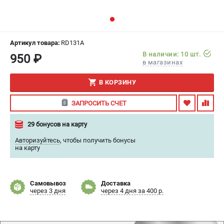
ИЗБРАННОЕ
(
0
)
МАГАЗИНЫ
Артикул товара:
RD131A
В наличии: 10 шт.
950 ₽
СЕРВИС
в магазинах
В КОРЗИНУ
ПОДДЕРЖКА
Сервисный центр
ЗАПРОСИТЬ СЧЕТ
Гарантия
29 бонусов на карту
Правила обмена и возврата
Авторизуйтесь
,
чтобы получить бонусы
на карту
ИНФОРМАЦИЯ
Юридическим лицам
Контакты
Самовывоз
Доставка
через 3 дня
через 4 дня за 400 р.
Способы оплаты
О компании
О бренде