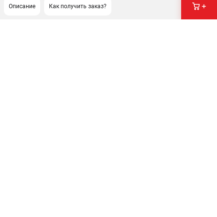
Описание
Как получить заказ?
ПОДДЕРЖКА
Сервисный центр
Гарантия
Правила обмена и возврата
ИНФОРМАЦИЯ
Юридическим лицам
Контакты
Способы оплаты
О компании
О бренде
Политика обработки персональных данных