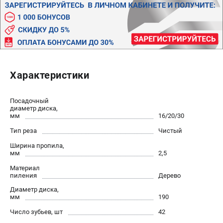
Политика обработки персональных данных
Новости
Бонусная программа
Как нас найти
Пользовательское соглашение
Характеристики
СТАНОЧНОЕ ОБОРУДОВАНИЕ
Комбинированные станки
Посадочный
диаметр диска,
Ленточнопильные станки
мм
16/20/30
Рейсмусы
Тип реза
Чистый
Сверлильные станки
Ширина пропила,
Стружкоотсосы
мм
2,5
Фуговальные станки
Материал
Циркулярные станки
пиления
Дерево
Шлифовальные станки
Диаметр диска,
мм
190
Число зубьев, шт
42
ДОПОЛНИТЕЛЬНОЕ ОБОРУДОВАНИЕ