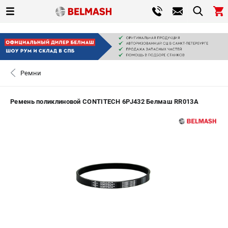
0 
₽
САНКТ-ПЕТЕРБУРГ
Ремни
+7 (812) 317-66-20
- ЗАКАЗ ИЗДЕЛИЙ
Ремень поликлиновой CONTITECH 6PJ432 Белмаш RR013A
ЗАКАЗАТЬ ЗАПЧАСТЬ
ВХОД ИЛИ РЕГИСТРАЦИЯ
КАТАЛОГ
АКЦИИ
СРАВНЕНИЕ
(
0
)