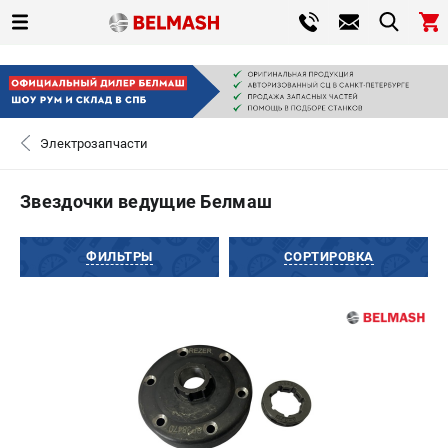
0 
₽
САНКТ-ПЕТЕРБУРГ
Электрозапчасти
+7 (812) 317-66-20
- ЗАКАЗ ИЗДЕЛИЙ
Звездочки ведущие Белмаш
ЗАКАЗАТЬ ЗАПЧАСТЬ
ФИЛЬТРЫ
СОРТИРОВКА
ВХОД ИЛИ РЕГИСТРАЦИЯ
КАТАЛОГ
АКЦИИ
СРАВНЕНИЕ
(
0
)