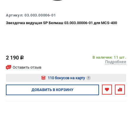
ИЗБРАННОЕ
(
0
)
Артикул: 03.003.00006-01
МАГАЗИНЫ
Звездочка ведущая SP Белмаш 03.003.00006-01 для MCS-400
СЕРВИС
ПОДДЕРЖКА
2 190
В наличии: 11 шт.
c
Сервисный центр
Подробнее
Оставить отзыв
Гарантия
Правила обмена и возврата
110 бонусов на карту
?
Авторизуйтесь
ДОБАВИТЬ
В КОРЗИНУ
ИНФОРМАЦИЯ
Юридическим лицам
Контакты
Способы оплаты
О компании
О бренде