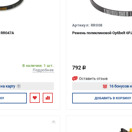
Артикул: RR008
 RR047A
Ремень поликлиновой Optibelt 6
В наличии: 1 шт.
792
c
Подробнее
Оставить отзыв
 на карту
16 бонусов н
?
есь
Авторизуйте
НУ
ДОБАВИТЬ
В КОРЗИНУ