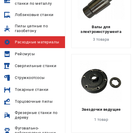
станки по металлу
Лобзиковые станки
Пилы цепные по
Валы для
газобетону
электроинструмента
3 товара
Расходные материалы
Рейсмусы
Сверлильные станки
Стружкоотсосы
Токарные станки
Торцовочные пилы
Звездочки ведущие
Фрезерные станки по
дереву
1 товар
Фуговально-
рейсмусовые станки