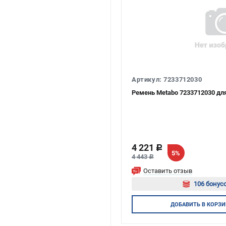
Артикул: 7233712030
Ремень Metabo 7233712030 д
4 221
c
5%
4 443
c
Оставить отзыв
106 бонусо
Авторизу
ДОБАВИТЬ
В КОРЗИ