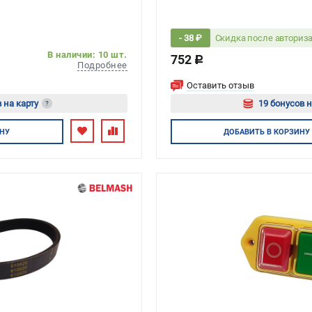
Скидка после авториз
- 38 ₽
В наличии: 10 шт.
752
c
Подробнее
Оставить отзыв
 на карту
19 бонусов н
?
тесь
Авторизуйте
НУ
ДОБАВИТЬ
В КОРЗИНУ