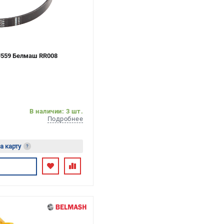
PJ559 Белмаш RR008
В наличии: 3 шт.
Подробнее
а карту
?
сь