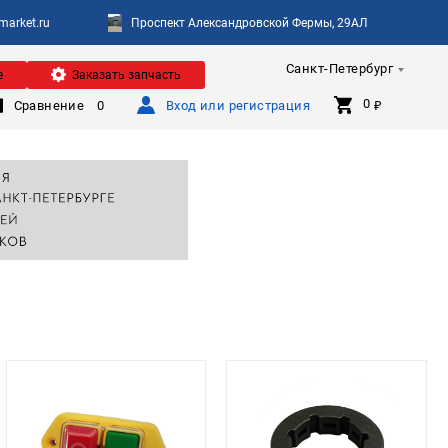
arket.ru
Проспект Александровской Фермы, 29АЛ
Санкт-Петербург
е
Заказать запчасть
0 
Сравнение
0
Вход или регистрация
₽