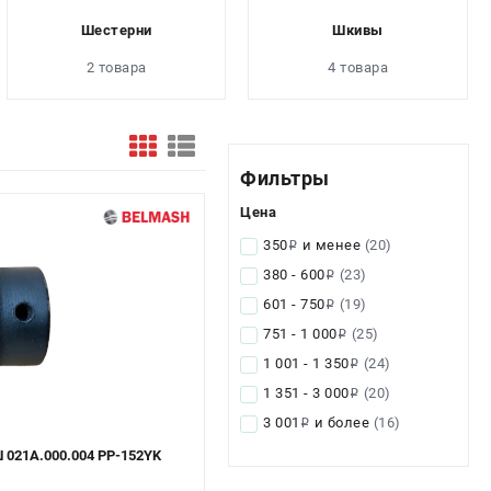
Шестерни
Шкивы
2 товара
4 товара
Фильтры
Цена
350
и менее
(20)
i
380 - 600
(23)
i
601 - 750
(19)
i
751 - 1 000
(25)
i
1 001 - 1 350
(24)
i
1 351 - 3 000
(20)
i
3 001
и более
(16)
i
Шкив строгального вала БЕЛМАШ 021А.000.004 PP-152YK