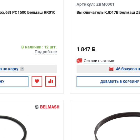
Артикул: ZBM0001
поз.63) РС1500 Белмаш RR010
Выключатель KJD17B Белмаш Z
В наличии: 12 шт.
1 847
c
Подробнее
Оставить отзыв
в на карту
46 бонусов н
?
тесь
Авторизуйте
НУ
ДОБАВИТЬ
В КОРЗИНУ