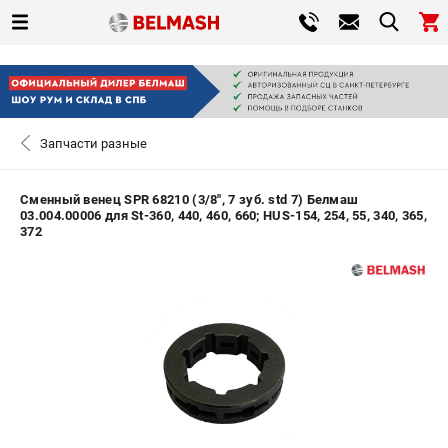
0 
₽
САНКТ-ПЕТЕРБУРГ
Запчасти разные
+7 (812) 317-66-20
- ЗАКАЗ ИЗДЕЛИЙ
Сменный венец SPR 68210 (3/8", 7 зуб. std 7) Белмаш
03.004.00006 для St-360, 440, 460, 660; HUS-154, 254, 55, 340, 365,
ЗАКАЗАТЬ ЗАПЧАСТЬ
372
ВХОД ИЛИ РЕГИСТРАЦИЯ
КАТАЛОГ
АКЦИИ
СРАВНЕНИЕ
(
0
)