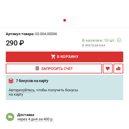
ИЗБРАННОЕ
(
0
)
МАГАЗИНЫ
Артикул товара:
03.004.00006
СЕРВИС
В наличии: 10 шт.
290 ₽
в магазинах
ПОДДЕРЖКА
В КОРЗИНУ
Сервисный центр
Гарантия
ЗАПРОСИТЬ СЧЕТ
Правила обмена и возврата
7 бонусов на карту
ИНФОРМАЦИЯ
Авторизуйтесь
,
чтобы получить бонусы
на карту
Юридическим лицам
Контакты
Способы оплаты
Доставка
О компании
через 4 дня за 400 р.
О бренде