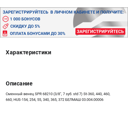
Политика обработки персональных данных
Новости
Бонусная программа
Как нас найти
Пользовательское соглашение
СТАНОЧНОЕ ОБОРУДОВАНИЕ
Характеристики
Комбинированные станки
Ленточнопильные станки
Рейсмусы
Сверлильные станки
Описание
Стружкоотсосы
Фуговальные станки
Сменный венец SPR 68210 (3/8", 7 зуб. std 7) St-360, 440, 460,
660; HUS-154, 254, 55, 340, 365, 372 БЕЛМАШ 03.004.00006
Циркулярные станки
Шлифовальные станки
ДОПОЛНИТЕЛЬНОЕ ОБОРУДОВАНИЕ