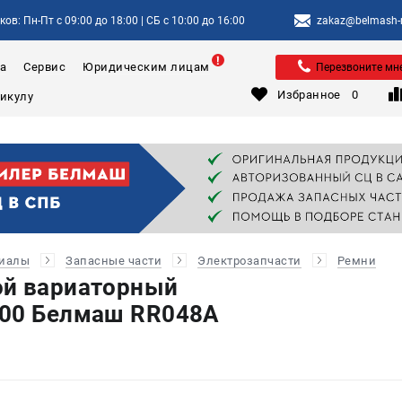
ов: Пн-Пт с 09:00 до 18:00 | СБ с 10:00 до 16:00
zakaz@belmash-m
а
Сервис
Юридическим лицам
Перезвоните мн
Избранное
0
риалы
Запасные части
Электрозапчасти
Ремни
ой вариаторный
900 Белмаш RR048A