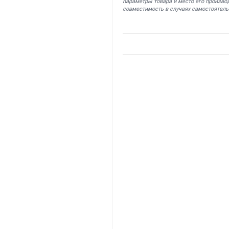
параметры товара и место его производ
совместимость в случаях самостоятель