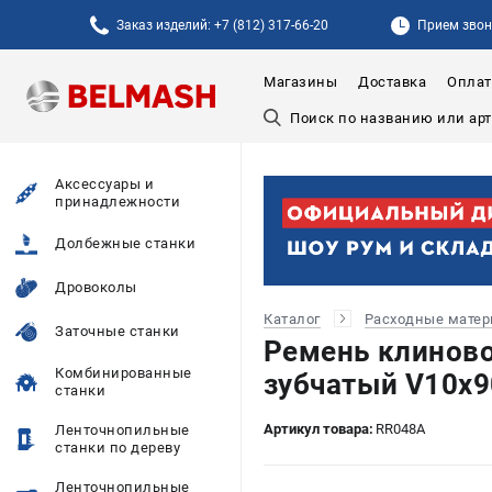
Заказ изделий: +7 (812) 317-66-20
Прием звонк
Магазины
Доставка
Оплат
Аксессуары и
принадлежности
Долбежные станки
Дровоколы
Каталог
Расходные мате
Заточные станки
Ремень клинов
Комбинированные
зубчатый V10х
станки
Артикул товара:
RR048A
Ленточнопильные
станки по дереву
Ленточнопильные