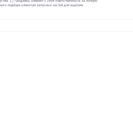
ства. 2.) Продавец снимает с себя ответственность за полную
ного подбора клиентом запасных частей для изделия.