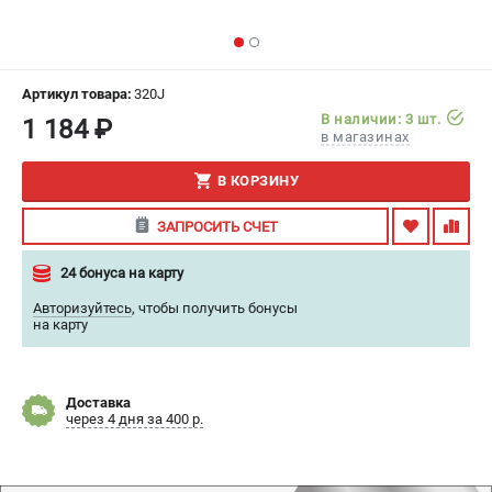
ИЗБРАННОЕ
(
0
)
МАГАЗИНЫ
Артикул товара:
320J
В наличии: 3 шт.
1 184 ₽
СЕРВИС
в магазинах
В КОРЗИНУ
ПОДДЕРЖКА
Сервисный центр
ЗАПРОСИТЬ СЧЕТ
Гарантия
24 бонуса на карту
Правила обмена и возврата
Авторизуйтесь
,
чтобы получить бонусы
на карту
ИНФОРМАЦИЯ
Юридическим лицам
Контакты
Доставка
через 4 дня за 400 р.
Способы оплаты
О компании
О бренде