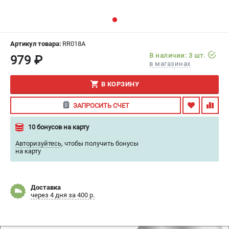
ИЗБРАННОЕ
(
0
)
МАГАЗИНЫ
Артикул товара:
RR018A
В наличии: 3 шт.
979 ₽
СЕРВИС
в магазинах
В КОРЗИНУ
ПОДДЕРЖКА
Сервисный центр
ЗАПРОСИТЬ СЧЕТ
Гарантия
10 бонусов на карту
Правила обмена и возврата
Авторизуйтесь
,
чтобы получить бонусы
на карту
ИНФОРМАЦИЯ
Юридическим лицам
Контакты
Доставка
через 4 дня за 400 р.
Способы оплаты
О компании
О бренде