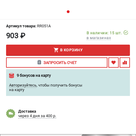
ИЗБРАННОЕ
(
0
)
МАГАЗИНЫ
Артикул товара:
RR051A
В наличии: 15 шт.
903 ₽
СЕРВИС
в магазинах
В КОРЗИНУ
ПОДДЕРЖКА
Сервисный центр
ЗАПРОСИТЬ СЧЕТ
Гарантия
9 бонусов на карту
Правила обмена и возврата
Авторизуйтесь
,
чтобы получить бонусы
на карту
ИНФОРМАЦИЯ
Юридическим лицам
Контакты
Доставка
через 4 дня за 400 р.
Способы оплаты
О компании
О бренде