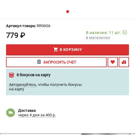
ИЗБРАННОЕ
(
0
)
МАГАЗИНЫ
Артикул товара:
RR060A
В наличии: 11 шт.
779 ₽
СЕРВИС
в магазинах
В КОРЗИНУ
ПОДДЕРЖКА
Сервисный центр
ЗАПРОСИТЬ СЧЕТ
Гарантия
8 бонусов на карту
Правила обмена и возврата
Авторизуйтесь
,
чтобы получить бонусы
на карту
ИНФОРМАЦИЯ
Юридическим лицам
Контакты
Доставка
через 4 дня за 400 р.
Способы оплаты
О компании
О бренде