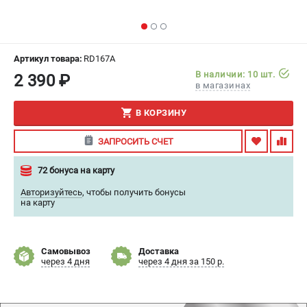
ИЗБРАННОЕ
(
0
)
МАГАЗИНЫ
Артикул товара:
RD167A
В наличии: 10 шт.
2 390 ₽
СЕРВИС
в магазинах
В КОРЗИНУ
ПОДДЕРЖКА
Сервисный центр
ЗАПРОСИТЬ СЧЕТ
Гарантия
72 бонуса на карту
Правила обмена и возврата
Авторизуйтесь
,
чтобы получить бонусы
на карту
ИНФОРМАЦИЯ
Юридическим лицам
Контакты
Самовывоз
Доставка
через 4 дня
через 4 дня за 150 р.
Способы оплаты
О компании
О бренде