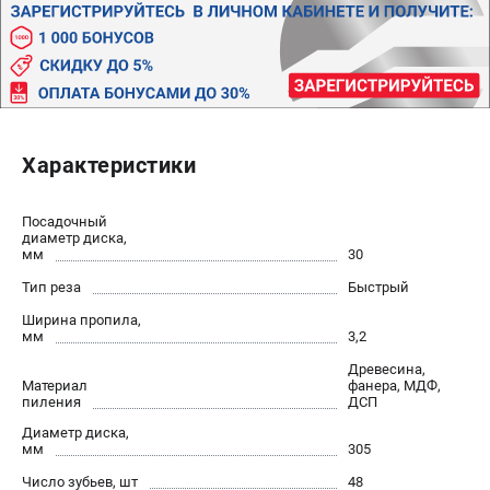
Политика обработки персональных данных
Новости
Бонусная программа
Как нас найти
Пользовательское соглашение
Характеристики
СТАНОЧНОЕ ОБОРУДОВАНИЕ
Комбинированные станки
Посадочный
диаметр диска,
Ленточнопильные станки
мм
30
Рейсмусы
Тип реза
Быстрый
Сверлильные станки
Ширина пропила,
Стружкоотсосы
мм
3,2
Фуговальные станки
Древесина,
Циркулярные станки
Материал
фанера, МДФ,
пиления
ДСП
Шлифовальные станки
Диаметр диска,
мм
305
ДОПОЛНИТЕЛЬНОЕ ОБОРУДОВАНИЕ
Число зубьев, шт
48