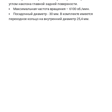
проспект Александровской Фермы, 29АЛ
углом наклона главной задней поверхности.
8 (812) 317-66-20
Максимальная частота вращения – 6100 об./мин.
Режим работы колл-центра:
Посадочный диаметр - 30 мм. В комплекте имеется
пн-пт - с 9:00 до 18:00
переходное кольцо на внутренний диаметр 25,4 мм.
сб - с 10:00 до 16:00
вс - выходной
zakaz@belmash-market.ru