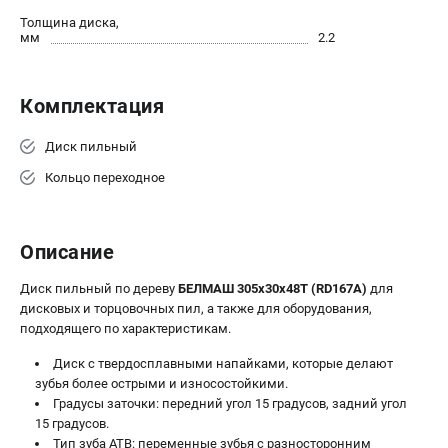
Валы строгальные
Толщина диска,
мм
2.2
Патроны и переходники
Подставки для станков
Полотна пильные по дереву
Комплектация
Прижимные устройства
Рольганги-роликовые опоры
Диск пильный
Цанги и зажимы
Кольцо переходное
ПОЛЕЗНЫЕ СТАТЬИ
Описание
Характеристики токарных станков
Токарные "ДОПЫ"
Диск пильный по дереву
БЕЛМАШ 305x30x48T (RD167A)
для
Все о влажности древесины
дисковых и торцовочных пил, а также для оборудования,
подходящего по характеристикам.
Диск с твердосплавными напайками, которые делают
ТЕЛЕФОН (САНКТ-ПЕТЕРБУРГ)
+7 (812) 317-66-20
зубья более острыми и износостойкими.
Градусы заточки: передний угол 15 градусов, задний угол
Информация размещённая на сайте не является публичной
15 градусов.
офертой
Тип зуба ATB: переменные зубья с разносторонним