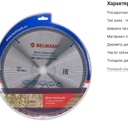
Характе
Посадочный
Тип реза : 
Ширина проп
Материал п
Диаметр дис
Число зубье
Толщина дис
Полный сп