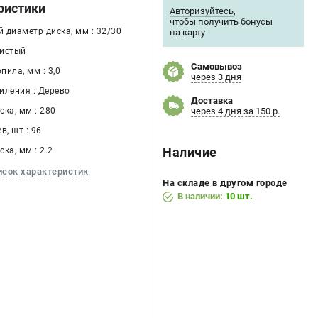
ристики
Авторизуйтесь
,
чтобы получить бонусы
 диаметр диска, мм : 32/30
на карту
Чистый
Самовывоз
ила, мм : 3,0
через 3 дня
иления : Дерево
Доставка
ка, мм : 280
через 4 дня за 150 р.
в, шт : 96
Наличие
ка, мм : 2.2
исок характеристик
На складе в другом городе
В наличии:
10 шт.