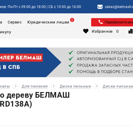
ов: Пн-Пт с 09:00 до 18:00 | СБ с 10:00 до 16:00
zakaz@belmash-m
а
Сервис
Юридическим лицам
Перезвоните мн
Избранное
0
риалы
Для пиления
Диски пильные
Диски пильные
по дереву БЕЛМАШ
(RD138A)