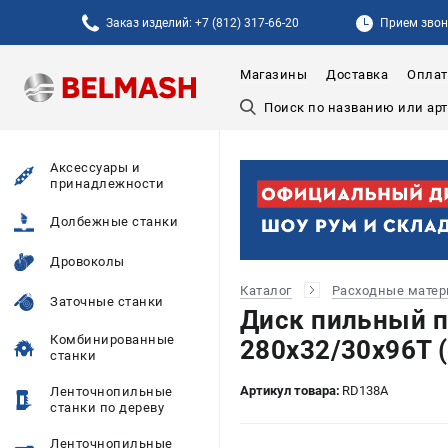
Заказ изделий: +7 (812) 317-66-20
Прием звонк
Магазины
Доставка
Оплат
Аксессуары и
принадлежности
Долбежные станки
Дровоколы
Каталог
Расходные мате
Заточные станки
Диск пильный 
Комбинированные
280x32/30x96T 
станки
Артикул товара:
RD138A
Ленточнопильные
станки по дереву
Ленточнопильные