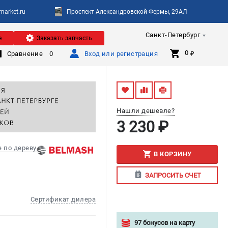
arket.ru
Проспект Александровской Фермы, 29АЛ
Санкт-Петербург
е
Заказать запчасть
0 
Сравнение
0
Вход или регистрация
₽
Нашли дешевле?
3 230 ₽
 по дереву
В КОРЗИНУ
ЗАПРОСИТЬ СЧЕТ
Сертификат дилера
97 бонусов на карту