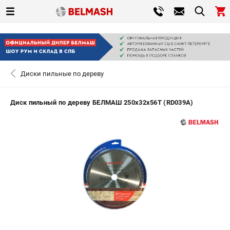
0 
₽
САНКТ-ПЕТЕРБУРГ
Диски пильные по дереву
+7 (812) 317-66-20
- ЗАКАЗ ИЗДЕЛИЙ
Диск пильный по дереву БЕЛМАШ 250х32х56Т (RD039A)
ЗАКАЗАТЬ ЗАПЧАСТЬ
ВХОД ИЛИ РЕГИСТРАЦИЯ
КАТАЛОГ
АКЦИИ
СРАВНЕНИЕ
(
0
)