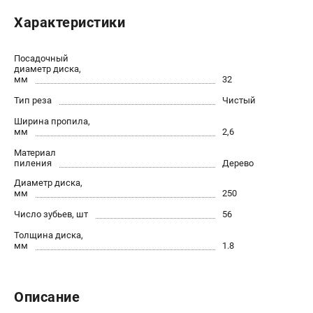
Политика обработки персональных данных
Характеристики
Новости
Бонусная программа
Посадочный
Как нас найти
диаметр диска,
мм
32
Пользовательское соглашение
Тип реза
Чистый
СТАНОЧНОЕ ОБОРУДОВАНИЕ
Ширина пропила,
мм
2,6
Комбинированные станки
Материал
Ленточнопильные станки
пиления
Дерево
Рейсмусы
Диаметр диска,
Сверлильные станки
мм
250
Стружкоотсосы
Число зубьев, шт
56
Фуговальные станки
Толщина диска,
Циркулярные станки
мм
1.8
Шлифовальные станки
Описание
ДОПОЛНИТЕЛЬНОЕ ОБОРУДОВАНИЕ