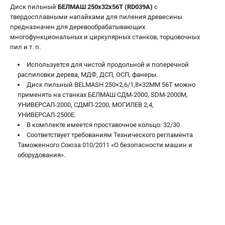
Валы строгальные
Диск пильный
БЕЛМАШ 250х32х56Т (RD039A)
с
твердосплавными напайками для пиления древесины
Патроны и переходники
предназначен для деревообрабатывающих
Подставки для станков
многофункциональных и циркулярных станков, торцовочных
Полотна пильные по дереву
пил и т. п.
Прижимные устройства
Используется для чистой продольной и поперечной
Рольганги-роликовые опоры
распиловки дерева, МДФ, ДСП, ОСП, фанеры.
Цанги и зажимы
Диск пильный BELMASH 250×2,6/1,8×32ММ 56Т можно
применять на станках БЕЛМАШ СДМ-2000, SDM-2000M,
УНИВЕРСАЛ-2000, СДМП-2200, МОГИЛЕВ 2,4,
ПОЛЕЗНЫЕ СТАТЬИ
УНИВЕРСАЛ-2500Е.
Характеристики токарных станков
В комплекте имеется проставочное кольцо: 32/30
Соответствует требованиям Технического регламента
Токарные "ДОПЫ"
Таможенного Союза 010/2011 «О безопасности машин и
Все о влажности древесины
оборудования».
ТЕЛЕФОН (САНКТ-ПЕТЕРБУРГ)
+7 (812) 317-66-20
Информация размещённая на сайте не является публичной
офертой