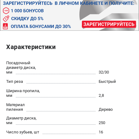
Новости
Бонусная программа
Пользовательское соглашение
СТАНОЧНОЕ ОБОРУДОВАНИЕ
Характеристики
Комбинированные станки
Ленточнопильные станки
Рейсмусы
Посадочный
диаметр диска,
Сверлильные станки
мм
32/30
Стружкоотсосы
Тип реза
Быстрый
Фуговальные станки
Ширина пропила,
Циркулярные станки
мм
2,8
Шлифовальные станки
Материал
пиления
Дерево
ДОПОЛНИТЕЛЬНОЕ ОБОРУДОВАНИЕ
Диаметр диска,
мм
250
Валы строгальные
Число зубьев, шт
16
Патроны и переходники