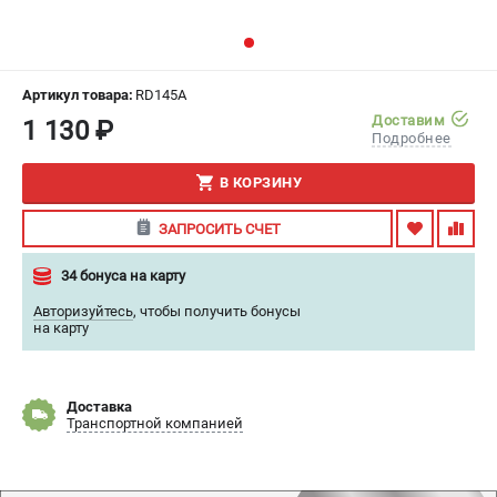
ИЗБРАННОЕ
(
0
)
МАГАЗИНЫ
Артикул товара:
RD145A
Доставим
1 130 ₽
СЕРВИС
Подробнее
В КОРЗИНУ
ПОДДЕРЖКА
Гарантия
ЗАПРОСИТЬ СЧЕТ
Правила обмена и возврата
34 бонуса на карту
Авторизуйтесь
,
чтобы получить бонусы
ИНФОРМАЦИЯ
на карту
Юридическим лицам
Контакты
Способы оплаты
Доставка
Транспортной компанией
О компании
О бренде
Политика обработки персональных данных