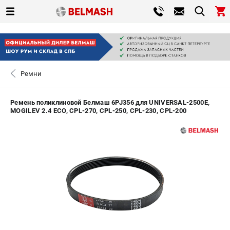
0 
₽
САНКТ-ПЕТЕРБУРГ
Ремни
+7 (812) 317-66-20
- ЗАКАЗ ИЗДЕЛИЙ
Ремень поликлиновой Белмаш 6PJ356 для UNIVERSAL-2500E,
MOGILEV 2.4 ECO, CPL-270, CPL-250, CPL-230, CPL-200
ЗАКАЗАТЬ ЗАПЧАСТЬ
ВХОД ИЛИ РЕГИСТРАЦИЯ
КАТАЛОГ
АКЦИИ
СРАВНЕНИЕ
(
0
)