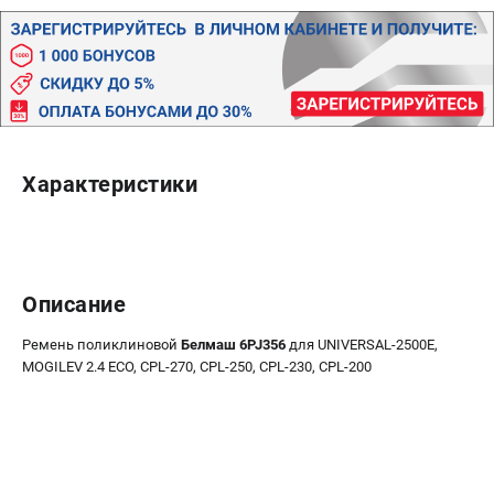
Политика обработки персональных данных
Новости
Бонусная программа
Как нас найти
Пользовательское соглашение
Характеристики
СТАНОЧНОЕ ОБОРУДОВАНИЕ
Комбинированные станки
Ленточнопильные станки
Рейсмусы
Описание
Сверлильные станки
Стружкоотсосы
Ремень поликлиновой
Белмаш 6PJ356
для UNIVERSAL-2500E,
Фуговальные станки
MOGILEV 2.4 ECO, CPL-270, CPL-250, CPL-230, CPL-200
Циркулярные станки
Шлифовальные станки
ДОПОЛНИТЕЛЬНОЕ ОБОРУДОВАНИЕ