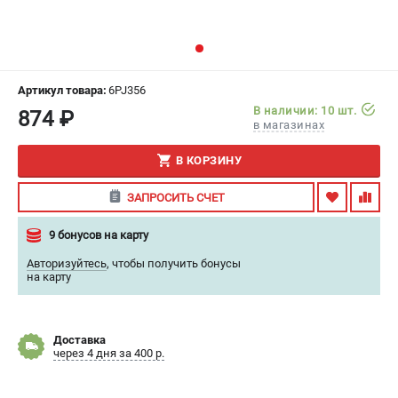
ИЗБРАННОЕ
(
0
)
МАГАЗИНЫ
Артикул товара:
6PJ356
СЕРВИС
В наличии: 10 шт.
874 ₽
в магазинах
ПОДДЕРЖКА
В КОРЗИНУ
Сервисный центр
ЗАПРОСИТЬ СЧЕТ
Гарантия
Правила обмена и возврата
9 бонусов на карту
Авторизуйтесь
,
чтобы получить бонусы
ИНФОРМАЦИЯ
на карту
Юридическим лицам
Контакты
Доставка
Способы оплаты
через 4 дня за 400 р.
О компании
О бренде