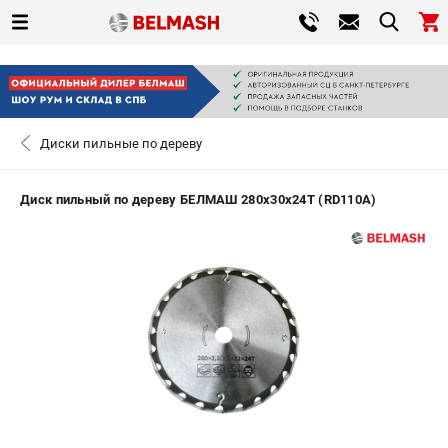
0 
₽
САНКТ-ПЕТЕРБУРГ
Диски пильные по дереву
+7 (812) 317-66-20
- ЗАКАЗ ИЗДЕЛИЙ
Диск пильный по дереву БЕЛМАШ 280х30x24Т (RD110A)
ЗАКАЗАТЬ ЗАПЧАСТЬ
ВХОД ИЛИ РЕГИСТРАЦИЯ
КАТАЛОГ
АКЦИИ
СРАВНЕНИЕ
(
0
)