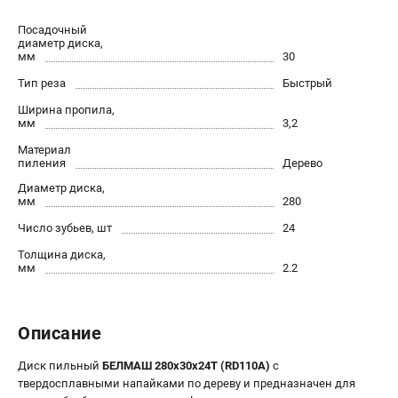
Политика обработки персональных данных
Посадочный
Новости
диаметр диска,
мм
30
Бонусная программа
Как нас найти
Тип реза
Быстрый
Пользовательское соглашение
Ширина пропила,
мм
3,2
Материал
СТАНОЧНОЕ ОБОРУДОВАНИЕ
пиления
Дерево
Комбинированные станки
Диаметр диска,
Ленточнопильные станки
мм
280
Рейсмусы
Число зубьев, шт
24
Сверлильные станки
Толщина диска,
Стружкоотсосы
мм
2.2
Фуговальные станки
Циркулярные станки
Описание
Шлифовальные станки
Диск пильный
БЕЛМАШ 280х30x24Т (RD110A)
с
ДОПОЛНИТЕЛЬНОЕ ОБОРУДОВАНИЕ
твердосплавными напайками по дереву и предназначен для