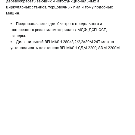
деревообрабатывающих многофункциональных и
Валы строгальные
циркулярных станков, торцовочных пил и тому подобных
Патроны и переходники
машин.
Подставки для станков
Предназначается для быстрого продольного и
Полотна пильные по дереву
поперечного реза пиломатериалов, МДФ, ДСП, ОСП,
Прижимные устройства
фанеры.
Рольганги-роликовые опоры
Диск пильный BELMASH 280×3,2/2,2×30М 24Т можно
устанавливать на станках BELMASH СДМ-2200, SDM-2200M.
Цанги и зажимы
ПОЛЕЗНЫЕ СТАТЬИ
Характеристики токарных станков
Токарные "ДОПЫ"
Все о влажности древесины
ТЕЛЕФОН (САНКТ-ПЕТЕРБУРГ)
+7 (812) 317-66-20
Информация размещённая на сайте не является публичной
офертой