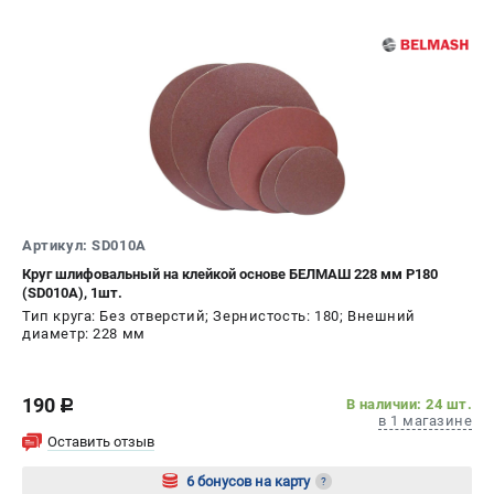
проспект Александровской Фермы, 29АЛ
8 (812) 317-66-20
Режим работы колл-центра:
пн-пт - с 9:00 до 18:00
сб - с 10:00 до 16:00
вс - выходной
zakaz@belmash-market.ru
Артикул: SD010A
Круг шлифовальный на клейкой основе БЕЛМАШ 228 мм P180
(SD010A), 1шт.
Тип круга: Без отверстий; Зернистость: 180; Внешний
диаметр: 228 мм
190
В наличии: 24 шт.
c
в 1 магазине
Оставить отзыв
6 бонусов на карту
?