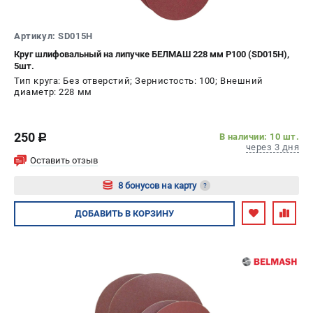
ИЗБРАННОЕ
(
0
)
Артикул: SD015H
МАГАЗИНЫ
Круг шлифовальный на липучке БЕЛМАШ 228 мм P100 (SD015H),
5шт.
Тип круга: Без отверстий; Зернистость: 100; Внешний
СЕРВИС
диаметр: 228 мм
ПОДДЕРЖКА
250
В наличии: 10 шт.
c
Сервисный центр
через 3 дня
Гарантия
Оставить отзыв
Правила обмена и возврата
8 бонусов на карту
?
Авторизуйтесь
ДОБАВИТЬ
В КОРЗИНУ
ИНФОРМАЦИЯ
Юридическим лицам
Контакты
Способы оплаты
О компании
О бренде