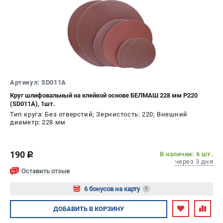
Валы строгальные
Патроны и переходники
Подставки для станков
Полотна пильные по дереву
Прижимные устройства
Рольганги-роликовые опоры
Цанги и зажимы
Артикул: SD011A
Круг шлифовальный на клейкой основе БЕЛМАШ 228 мм P220
(SD011A), 1шт.
ПОЛЕЗНЫЕ СТАТЬИ
Тип круга: Без отверстий; Зернистость: 220; Внешний
диаметр: 228 мм
Характеристики токарных станков
Токарные "ДОПЫ"
Все о влажности древесины
190
В наличии: 6 шт.
c
через 3 дня
Оставить отзыв
ТЕЛЕФОН (САНКТ-ПЕТЕРБУРГ)
6 бонусов на карту
?
+7 (812) 317-66-20
Информация размещённая на сайте не является публичной
Авторизуйтесь
ДОБАВИТЬ
В КОРЗИНУ
офертой