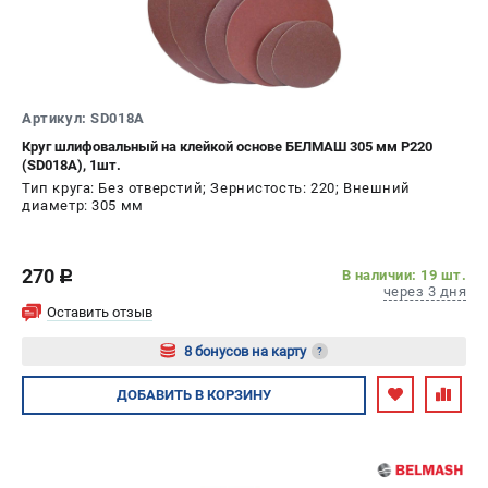
Политика обработки персональных данных
Новости
Бонусная программа
Как нас найти
Артикул: SD018A
Пользовательское соглашение
Круг шлифовальный на клейкой основе БЕЛМАШ 305 мм P220
(SD018A), 1шт.
СТАНОЧНОЕ ОБОРУДОВАНИЕ
Тип круга: Без отверстий; Зернистость: 220; Внешний
диаметр: 305 мм
Комбинированные станки
Ленточнопильные станки
Рейсмусы
270
В наличии: 19 шт.
c
через 3 дня
Сверлильные станки
Оставить отзыв
Стружкоотсосы
8 бонусов на карту
?
Фуговальные станки
Циркулярные станки
Авторизуйтесь
ДОБАВИТЬ
В КОРЗИНУ
Шлифовальные станки
ДОПОЛНИТЕЛЬНОЕ ОБОРУДОВАНИЕ