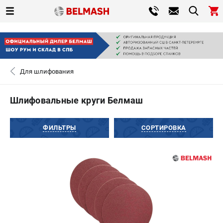
0 
₽
САНКТ-ПЕТЕРБУРГ
Для шлифования
+7 (812) 317-66-20
- ЗАКАЗ ИЗДЕЛИЙ
Шлифовальные круги Белмаш
ЗАКАЗАТЬ ЗАПЧАСТЬ
ФИЛЬТРЫ
СОРТИРОВКА
ВХОД ИЛИ РЕГИСТРАЦИЯ
КАТАЛОГ
АКЦИИ
СРАВНЕНИЕ
(
0
)