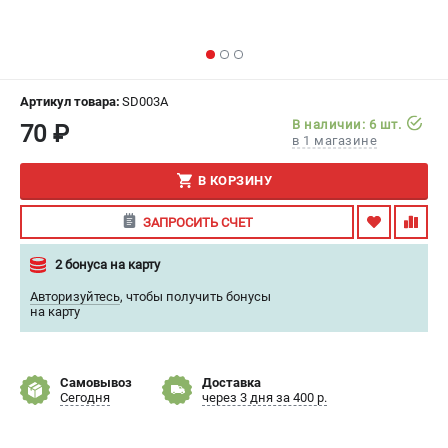
ИЗБРАННОЕ
(
0
)
МАГАЗИНЫ
Артикул товара:
SD003A
СЕРВИС
В наличии: 6 шт.
70 ₽
в 1 магазине
ПОДДЕРЖКА
В КОРЗИНУ
Сервисный центр
ЗАПРОСИТЬ СЧЕТ
Гарантия
Правила обмена и возврата
2 бонуса на карту
Авторизуйтесь
,
чтобы получить бонусы
ИНФОРМАЦИЯ
на карту
Юридическим лицам
Контакты
Самовывоз
Доставка
Способы оплаты
Сегодня
через 3 дня за 400 р.
О компании
О бренде