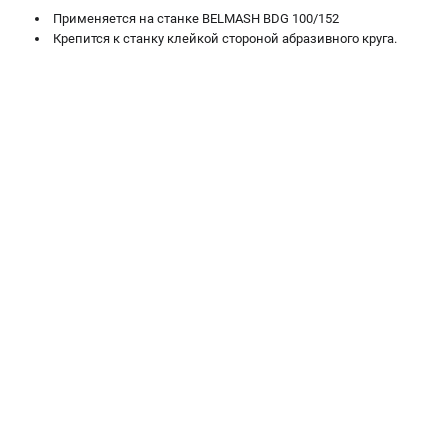
Валы строгальные
Применяетcя на станке BELMASH BDG 100/152
Патроны и переходники
Крепится к станку клейкой стороной абразивного круга.
Подставки для станков
Полотна пильные по дереву
Прижимные устройства
Рольганги-роликовые опоры
Цанги и зажимы
ПОЛЕЗНЫЕ СТАТЬИ
Характеристики токарных станков
Токарные "ДОПЫ"
Все о влажности древесины
ТЕЛЕФОН (САНКТ-ПЕТЕРБУРГ)
+7 (812) 317-66-20
Информация размещённая на сайте не является публичной
офертой