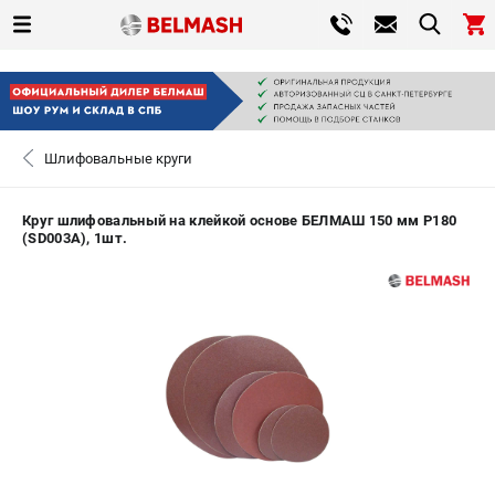
0 
₽
САНКТ-ПЕТЕРБУРГ
Шлифовальные круги
+7 (812) 317-66-20
- ЗАКАЗ ИЗДЕЛИЙ
Круг шлифовальный на клейкой основе БЕЛМАШ 150 мм P180
(SD003A), 1шт.
ЗАКАЗАТЬ ЗАПЧАСТЬ
ВХОД ИЛИ РЕГИСТРАЦИЯ
КАТАЛОГ
АКЦИИ
СРАВНЕНИЕ
(
0
)