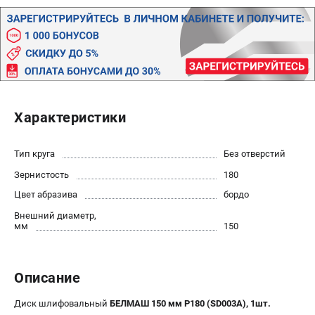
Политика обработки персональных данных
Новости
Бонусная программа
Как нас найти
Пользовательское соглашение
Характеристики
СТАНОЧНОЕ ОБОРУДОВАНИЕ
Комбинированные станки
Тип круга
Без отверстий
Ленточнопильные станки
Зернистость
180
Рейсмусы
Сверлильные станки
Цвет абразива
бордо
Стружкоотсосы
Внешний диаметр,
мм
150
Фуговальные станки
Циркулярные станки
Шлифовальные станки
Описание
ДОПОЛНИТЕЛЬНОЕ ОБОРУДОВАНИЕ
Диск шлифовальный
БЕЛМАШ 150 мм P180 (SD003A), 1шт.