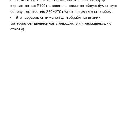
Валы строгальные
зернистостью Р100 нанесен на невлагостойкую бумажную
Патроны и переходники
основу плотностью 220–270 г/м кв. закрытым способом.
Этот абразив оптимален для обработки вязких
Подставки для станков
материалов (древесины, углеродистых и нержавеющих
Полотна пильные по дереву
сталей).
Прижимные устройства
Рольганги-роликовые опоры
Цанги и зажимы
ПОЛЕЗНЫЕ СТАТЬИ
Характеристики токарных станков
Токарные "ДОПЫ"
Все о влажности древесины
ТЕЛЕФОН (САНКТ-ПЕТЕРБУРГ)
+7 (812) 317-66-20
Информация размещённая на сайте не является публичной
офертой