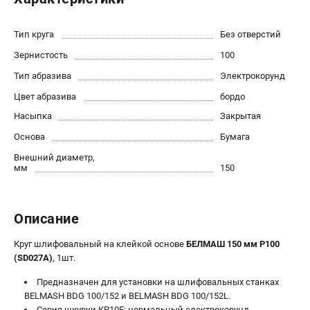
Политика обработки персональных данных
Новости
Тип круга
Без отверстий
Бонусная программа
Зернистость
100
Как нас найти
Тип абразива
Электрокорунд
Пользовательское соглашение
Цвет абразива
бордо
Насыпка
Закрытая
СТАНОЧНОЕ ОБОРУДОВАНИЕ
Основа
Бумага
Комбинированные станки
Ленточнопильные станки
Внешний диаметр,
мм
150
Рейсмусы
Сверлильные станки
Стружкоотсосы
Описание
Фуговальные станки
Циркулярные станки
Круг шлифовальный на клейкой основе
БЕЛМАШ 150 мм P100
(SD027A)
, 1шт.
Шлифовальные станки
Предназначен для установки на шлифовальных станках
BELMASH BDG 100/152 и BELMASH BDG 100/152L.
ДОПОЛНИТЕЛЬНОЕ ОБОРУДОВАНИЕ
Серия шкурки KP10E: нормальный электрокорунд