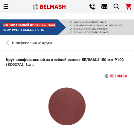
0 
₽
САНКТ-ПЕТЕРБУРГ
Шлифовальные круги
+7 (812) 317-66-20
- ЗАКАЗ ИЗДЕЛИЙ
Круг шлифовальный на клейкой основе БЕЛМАШ 150 мм P100
(SD027A), 1шт.
ЗАКАЗАТЬ ЗАПЧАСТЬ
ВХОД ИЛИ РЕГИСТРАЦИЯ
КАТАЛОГ
АКЦИИ
СРАВНЕНИЕ
(
0
)