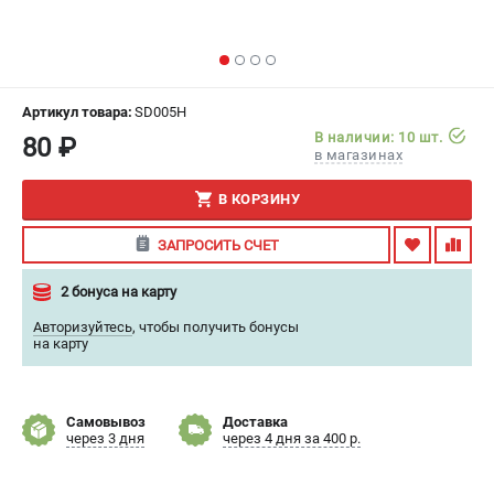
ИЗБРАННОЕ
(
0
)
МАГАЗИНЫ
Артикул товара:
SD005H
СЕРВИС
В наличии: 10 шт.
80 ₽
в магазинах
ПОДДЕРЖКА
В КОРЗИНУ
Сервисный центр
ЗАПРОСИТЬ СЧЕТ
Гарантия
Правила обмена и возврата
2 бонуса на карту
Авторизуйтесь
,
чтобы получить бонусы
ИНФОРМАЦИЯ
на карту
Юридическим лицам
Контакты
Самовывоз
Доставка
Способы оплаты
через 3 дня
через 4 дня за 400 р.
О компании
О бренде