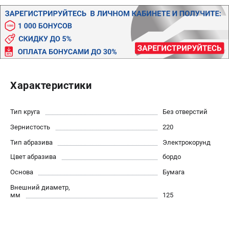
Политика обработки персональных данных
Новости
Бонусная программа
Как нас найти
Пользовательское соглашение
Характеристики
СТАНОЧНОЕ ОБОРУДОВАНИЕ
Комбинированные станки
Тип круга
Без отверстий
Ленточнопильные станки
Зернистость
220
Рейсмусы
Сверлильные станки
Тип абразива
Электрокорунд
Стружкоотсосы
Цвет абразива
бордо
Фуговальные станки
Основа
Бумага
Циркулярные станки
Внешний диаметр,
Шлифовальные станки
мм
125
ДОПОЛНИТЕЛЬНОЕ ОБОРУДОВАНИЕ