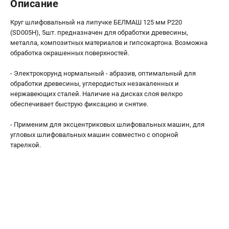
Описание
Валы строгальные
Патроны и переходники
Круг шлифовальный на липучке БЕЛМАШ 125 мм P220
Подставки для станков
(SD005H), 5шт. предназначен для обработки древесины,
металла, композитных материалов и гипсокартона. Возможна
Полотна пильные по дереву
обработка окрашенных поверхностей.
Прижимные устройства
Рольганги-роликовые опоры
- Электрокорунд нормальный - абразив, оптимальный для
Цанги и зажимы
обработки древесины, углеродистых незакаленных и
нержавеющих сталей. Наличие на дисках слоя велкро
обеспечивает быструю фиксацию и снятие.
ПОЛЕЗНЫЕ СТАТЬИ
- Применим для эксцентриковых шлифовальных машин, для
Характеристики токарных станков
угловых шлифовальных машин совместно с опорной
Токарные "ДОПЫ"
тарелкой.
Все о влажности древесины
ТЕЛЕФОН (САНКТ-ПЕТЕРБУРГ)
+7 (812) 317-66-20
Информация размещённая на сайте не является публичной
офертой