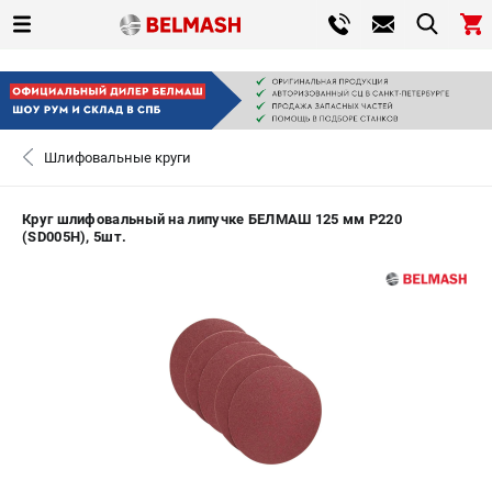
0 
₽
САНКТ-ПЕТЕРБУРГ
Шлифовальные круги
+7 (812) 317-66-20
- ЗАКАЗ ИЗДЕЛИЙ
Круг шлифовальный на липучке БЕЛМАШ 125 мм P220
(SD005H), 5шт.
ЗАКАЗАТЬ ЗАПЧАСТЬ
ВХОД ИЛИ РЕГИСТРАЦИЯ
КАТАЛОГ
АКЦИИ
СРАВНЕНИЕ
(
0
)