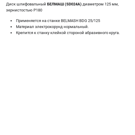
Валы строгальные
Диск шлифовальный
БЕЛМАШ (SD024A)
диаметром 125 мм,
зернистостью P180
Патроны и переходники
Подставки для станков
Применяетcя на станке BELMASH BDG 25/125
Полотна пильные по дереву
Материал электрокорунд нормальный.
Крепится к станку клейкой стороной абразивного круга.
Прижимные устройства
Рольганги-роликовые опоры
Цанги и зажимы
ПОЛЕЗНЫЕ СТАТЬИ
Характеристики токарных станков
Токарные "ДОПЫ"
Все о влажности древесины
ТЕЛЕФОН (САНКТ-ПЕТЕРБУРГ)
+7 (812) 317-66-20
Информация размещённая на сайте не является публичной
офертой