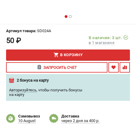
ИЗБРАННОЕ
(
0
)
МАГАЗИНЫ
Артикул товара:
SD024A
СЕРВИС
В наличии: 3 шт.
50 ₽
в 1 магазине
ПОДДЕРЖКА
В КОРЗИНУ
Сервисный центр
ЗАПРОСИТЬ СЧЕТ
Гарантия
Правила обмена и возврата
2 бонуса на карту
Авторизуйтесь
,
чтобы получить бонусы
ИНФОРМАЦИЯ
на карту
Юридическим лицам
Контакты
Самовывоз
Доставка
Способы оплаты
10 August
через 2 дня за 400 р.
О компании
О бренде