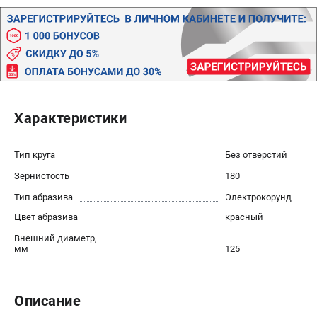
Политика обработки персональных данных
Новости
Бонусная программа
Как нас найти
Пользовательское соглашение
Характеристики
СТАНОЧНОЕ ОБОРУДОВАНИЕ
Комбинированные станки
Тип круга
Без отверстий
Ленточнопильные станки
Зернистость
180
Рейсмусы
Сверлильные станки
Тип абразива
Электрокорунд
Стружкоотсосы
Цвет абразива
красный
Фуговальные станки
Внешний диаметр,
Циркулярные станки
мм
125
Шлифовальные станки
Описание
ДОПОЛНИТЕЛЬНОЕ ОБОРУДОВАНИЕ