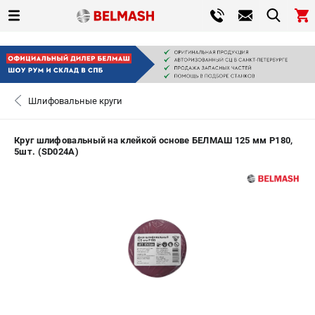
0 
₽
САНКТ-ПЕТЕРБУРГ
Шлифовальные круги
+7 (812) 317-66-20
- ЗАКАЗ ИЗДЕЛИЙ
Круг шлифовальный на клейкой основе БЕЛМАШ 125 мм P180,
5шт. (SD024A)
ЗАКАЗАТЬ ЗАПЧАСТЬ
ВХОД ИЛИ РЕГИСТРАЦИЯ
КАТАЛОГ
АКЦИИ
СРАВНЕНИЕ
(
0
)