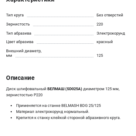
Политика обработки персональных данных
Новости
Тип круга
Без отверстий
Бонусная программа
Зернистость
220
Как нас найти
Тип абразива
Электрокорунд
Пользовательское соглашение
Цвет абразива
красный
Внешний диаметр,
СТАНОЧНОЕ ОБОРУДОВАНИЕ
мм
125
Комбинированные станки
Ленточнопильные станки
Рейсмусы
Описание
Сверлильные станки
Диск шлифовальный
БЕЛМАШ (SD025A)
диаметром 125 мм,
Стружкоотсосы
зернистостью P220
Фуговальные станки
Применяетcя на станке BELMASH BDG 25/125
Циркулярные станки
Материал электрокорунд нормальный.
Шлифовальные станки
Крепится к станку клейкой стороной абразивного круга.
ДОПОЛНИТЕЛЬНОЕ ОБОРУДОВАНИЕ