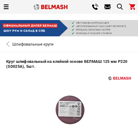
0 
₽
САНКТ-ПЕТЕРБУРГ
Шлифовальные круги
+7 (812) 317-66-20
- ЗАКАЗ ИЗДЕЛИЙ
Круг шлифовальный на клейкой основе БЕЛМАШ 125 мм P220
(SD025A), 5шт.
ЗАКАЗАТЬ ЗАПЧАСТЬ
ВХОД ИЛИ РЕГИСТРАЦИЯ
КАТАЛОГ
АКЦИИ
СРАВНЕНИЕ
(
0
)