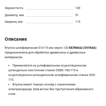
Политика обработки персональных данных
Зернистость
120
Новости
Диаметр, мм
51
Бонусная программа
Как нас найти
Ширина, мм
115
Пользовательское соглашение
Описание
СТАНОЧНОЕ ОБОРУДОВАНИЕ
Комбинированные станки
Втулка шлифовальная 51х115 мм зерно 120
БЕЛМАШ (SV054A)
предназначена для обработки древесины и древесных
Ленточнопильные станки
материалов.
Рейсмусы
Сверлильные станки
Применяется на шлифовальном осцилляционном
шпиндельно-ленточном станке OSBS-100/115 и
Стружкоотсосы
осцилляционно-шпиндельном шлифовальном станке OSS-
Фуговальные станки
115.
Циркулярные станки
Втулка имеет тканую основу с нанесением
Шлифовальные станки
электрокорунда. Шов встык без притупления абразивного
слоя.
ДОПОЛНИТЕЛЬНОЕ ОБОРУДОВАНИЕ