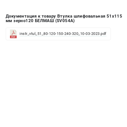
Валы строгальные
Патроны и переходники
Документация к товару Втулка шлифовальная 51х115
Подставки для станков
мм зерно120 БЕЛМАШ (SV054A)
Полотна пильные по дереву
Прижимные устройства
instr_vtul_51_80-120-150-240-320_10-03-2023.pdf
Рольганги-роликовые опоры
Цанги и зажимы
ПОЛЕЗНЫЕ СТАТЬИ
Характеристики токарных станков
Токарные "ДОПЫ"
Все о влажности древесины
ТЕЛЕФОН (САНКТ-ПЕТЕРБУРГ)
+7 (812) 317-66-20
Информация размещённая на сайте не является публичной
офертой