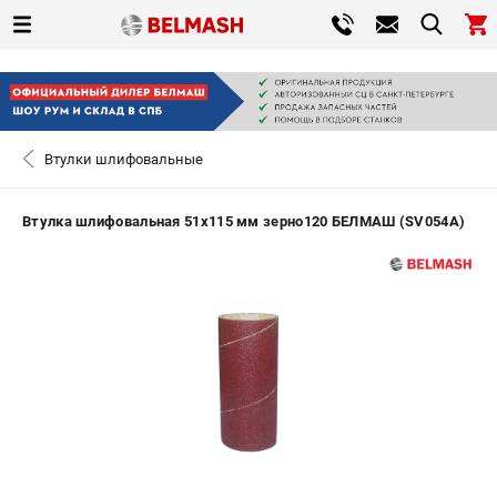
0 
₽
САНКТ-ПЕТЕРБУРГ
Втулки шлифовальные
+7 (812) 317-66-20
- ЗАКАЗ ИЗДЕЛИЙ
Втулка шлифовальная 51х115 мм зерно120 БЕЛМАШ (SV054A)
ЗАКАЗАТЬ ЗАПЧАСТЬ
ВХОД ИЛИ РЕГИСТРАЦИЯ
КАТАЛОГ
АКЦИИ
СРАВНЕНИЕ
(
0
)