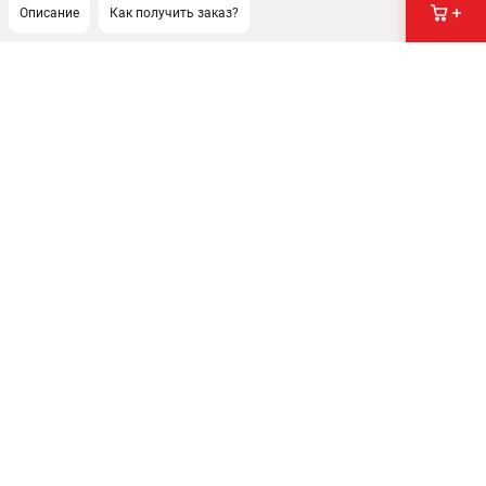
Описание
Как получить заказ?
ПОДДЕРЖКА
Сервисный центр
Гарантия
Правила обмена и возврата
ИНФОРМАЦИЯ
Юридическим лицам
Контакты
Способы оплаты
О компании
О бренде
Политика обработки персональных данных