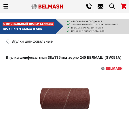
0 
₽
САНКТ-ПЕТЕРБУРГ
Втулки шлифовальные
+7 (812) 317-66-20
- ЗАКАЗ ИЗДЕЛИЙ
Втулка шлифовальная 38х115 мм зерно 240 БЕЛМАШ (SV051A)
ЗАКАЗАТЬ ЗАПЧАСТЬ
ВХОД ИЛИ РЕГИСТРАЦИЯ
КАТАЛОГ
АКЦИИ
СРАВНЕНИЕ
(
0
)