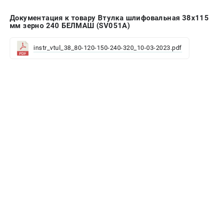
Валы строгальные
Документация к товару Втулка шлифовальная 38х115
Патроны и переходники
мм зерно 240 БЕЛМАШ (SV051A)
Подставки для станков
Полотна пильные по дереву
instr_vtul_38_80-120-150-240-320_10-03-2023.pdf
Прижимные устройства
Рольганги-роликовые опоры
Цанги и зажимы
ПОЛЕЗНЫЕ СТАТЬИ
Характеристики токарных станков
Токарные "ДОПЫ"
Все о влажности древесины
ТЕЛЕФОН (САНКТ-ПЕТЕРБУРГ)
+7 (812) 317-66-20
Информация размещённая на сайте не является публичной
офертой