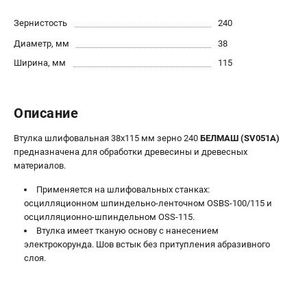
Политика обработки персональных данных
Зернистость
240
Новости
Диаметр, мм
38
Бонусная программа
Как нас найти
Ширина, мм
115
Пользовательское соглашение
Описание
СТАНОЧНОЕ ОБОРУДОВАНИЕ
Комбинированные станки
Втулка шлифовальная 38х115 мм зерно 240
БЕЛМАШ (SV051A)
предназначена для обработки древесины и древесных
Ленточнопильные станки
материалов.
Рейсмусы
Сверлильные станки
Применяется на шлифовальных станках:
осцилляционном шпиндельно-ленточном OSBS-100/115 и
Стружкоотсосы
осцилляционно-шпиндельном OSS-115.
Фуговальные станки
Втулка имеет тканую основу с нанесением
Циркулярные станки
электрокорунда. Шов встык без притупления абразивного
Шлифовальные станки
слоя.
ДОПОЛНИТЕЛЬНОЕ ОБОРУДОВАНИЕ