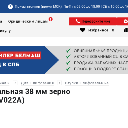
Прием звонков (время МСК): Пн-Пт с 09:00 до 18:00 | СБ с 10:00 до 1
а
Юридическим лицам
Перезвоните мне
Избранное
0
риалы
Для шлифования
Втулки шлифовальные
льная 38 мм зерно
V022A)