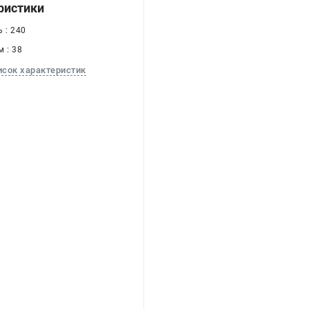
ристики
 : 240
 : 38
исок характеристик