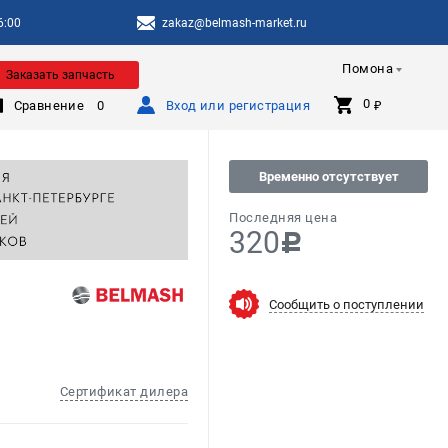
6:00
zakaz@belmash-market.ru
Помона
Заказать запчасть
0 
Сравнение
0
Вход или регистрация
₽
Временно отсутствует
Последняя цена
320
c
Сообщить о поступлении
Сертификат дилера