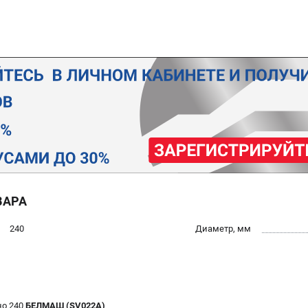
ВАРА
240
Диаметр, мм
но 240
БЕЛМАШ (SV022A)