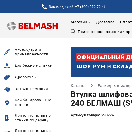
Заказ изделий: +7 (800) 550-70-46
Магазины
Доставка
Оплат
Аксессуары и
принадлежности
Долбежные станки
Дровоколы
Каталог
Расходные мате
Заточные станки
Втулка шлифова
Комбинированные
240 БЕЛМАШ (S
станки
Артикул товара:
SV022A
Ленточнопильные
станки по дереву
Ленточнопильные