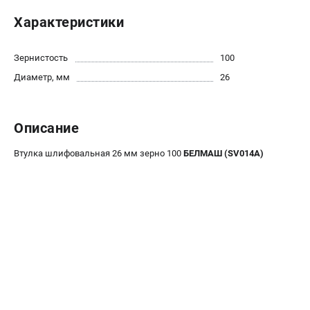
Политика обработки персональных данных
Характеристики
Новости
Бонусная программа
Зернистость
100
Как нас найти
Диаметр, мм
26
Пользовательское соглашение
СТАНОЧНОЕ ОБОРУДОВАНИЕ
Описание
Комбинированные станки
Втулка шлифовальная 26 мм зерно 100
БЕЛМАШ (SV014A)
Ленточнопильные станки
Рейсмусы
Сверлильные станки
Стружкоотсосы
Фуговальные станки
Циркулярные станки
Шлифовальные станки
ДОПОЛНИТЕЛЬНОЕ ОБОРУДОВАНИЕ