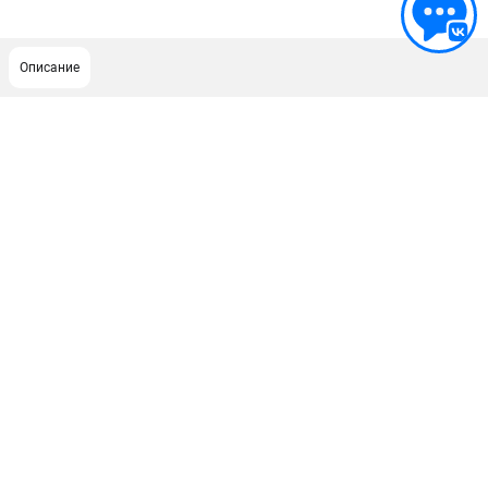
Описание
ПОДДЕРЖКА
Сервисный центр
Гарантия
Правила обмена и возврата
ИНФОРМАЦИЯ
Юридическим лицам
Контакты
Способы оплаты
О компании