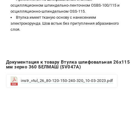
Подставки для станков
осцилляционном шпиндельно-ленточном OSBS-100/115 и
осцилляционно-шпиндельном OSS-115.
Полотна пильные по дереву
Втулка имеет тканую основу с нанесением
Прижимные устройства
электрокорунда. Шов встык без притупления абразивного
Рольганги-роликовые опоры
слоя.
Цанги и зажимы
ПОЛЕЗНЫЕ СТАТЬИ
Характеристики токарных станков
Документация к товару Втулка шлифовальная 26х115
мм зерно 360 БЕЛМАШ (SV047A)
Токарные "ДОПЫ"
Все о влажности древесины
instr_vtul_26_80-120-150-240-320_10-03-2023.pdf
ТЕЛЕФОН (ПОМОНА)
+7 (800) 550-70-46
Информация размещённая на сайте не является публичной
офертой
проспект Александровской Фермы, 29АЛ
8 (812) 317-66-20
Режим работы колл-центра: