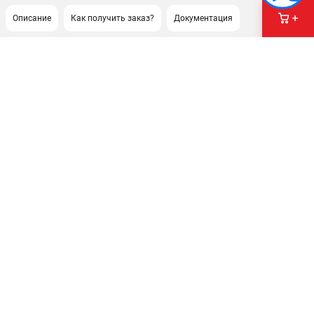
Описание
Как получить заказ?
Документация
ПОДДЕРЖКА
Гарантия
Правила обмена и возврата
ИНФОРМАЦИЯ
Юридическим лицам
Контакты
Способы оплаты
О компании
О бренде
Политика обработки персональных данных