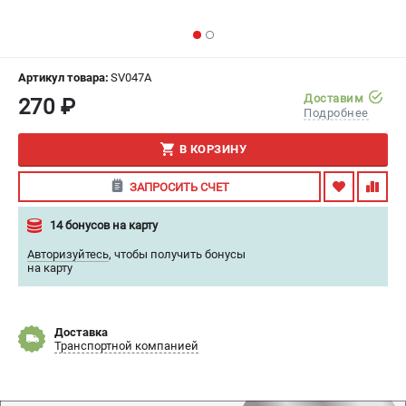
ИЗБРАННОЕ
(
0
)
МАГАЗИНЫ
Артикул товара:
SV047A
Доставим
270 ₽
СЕРВИС
Подробнее
В КОРЗИНУ
ПОДДЕРЖКА
Гарантия
ЗАПРОСИТЬ СЧЕТ
Правила обмена и возврата
14 бонусов на карту
Авторизуйтесь
,
чтобы получить бонусы
ИНФОРМАЦИЯ
на карту
Юридическим лицам
Контакты
Способы оплаты
Доставка
Транспортной компанией
О компании
О бренде
Политика обработки персональных данных