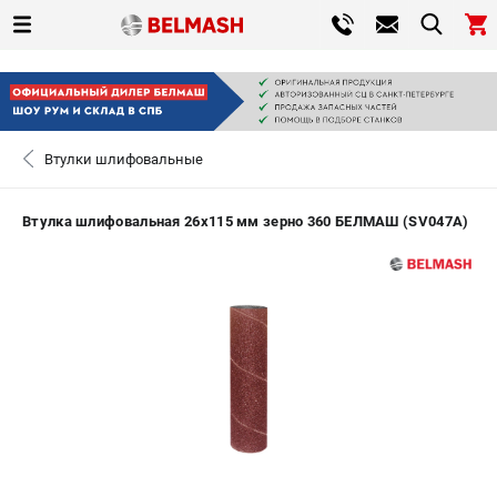
0 
₽
ПОМОНА
Втулки шлифовальные
+7 (800) 550-70-46
- ЗАКАЗ ИЗДЕЛИЙ
Втулка шлифовальная 26х115 мм зерно 360 БЕЛМАШ (SV047A)
ЗАКАЗАТЬ ЗАПЧАСТЬ
ВХОД ИЛИ РЕГИСТРАЦИЯ
КАТАЛОГ
АКЦИИ
СРАВНЕНИЕ
(
0
)