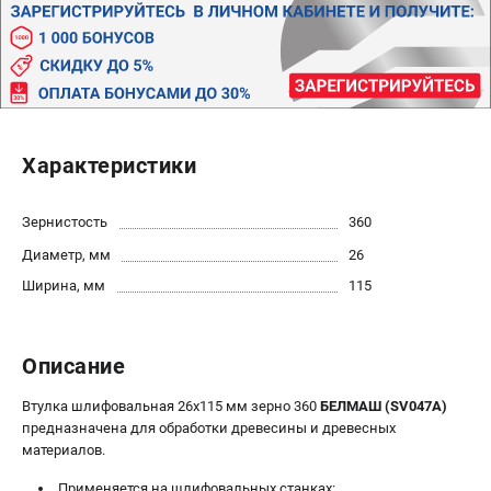
Новости
Бонусная программа
Пользовательское соглашение
СТАНОЧНОЕ ОБОРУДОВАНИЕ
Характеристики
Комбинированные станки
Ленточнопильные станки
Рейсмусы
Зернистость
360
Сверлильные станки
Диаметр, мм
26
Стружкоотсосы
Ширина, мм
115
Фуговальные станки
Циркулярные станки
Шлифовальные станки
Описание
Втулка шлифовальная 26х115 мм зерно 360
БЕЛМАШ (SV047A)
ДОПОЛНИТЕЛЬНОЕ ОБОРУДОВАНИЕ
предназначена для обработки древесины и древесных
материалов.
Валы строгальные
Патроны и переходники
Применяется на шлифовальных станках: