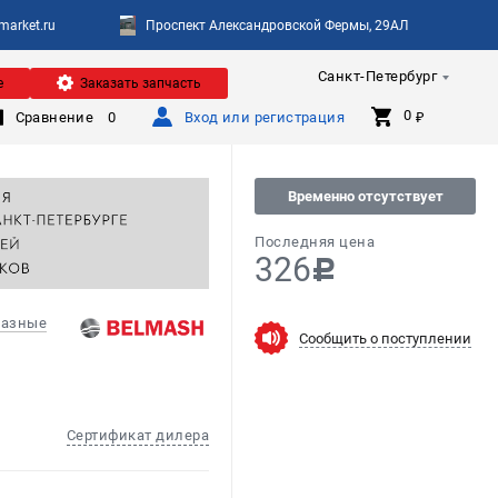
arket.ru
Проспект Александровской Фермы, 29АЛ
Санкт-Петербург
е
Заказать запчасть
0 
Сравнение
0
Вход или регистрация
₽
Временно отсутствует
Последняя цена
326
c
разные
Сообщить о поступлении
Сертификат дилера