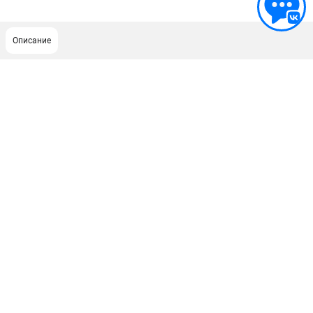
Описание
ПОДДЕРЖКА
Сервисный центр
Гарантия
Правила обмена и возврата
ИНФОРМАЦИЯ
Юридическим лицам
Контакты
Способы оплаты
О компании