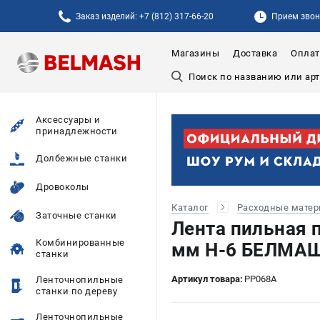
Заказ изделий: +7 (812) 317-66-20
Прием звонк
Магазины
Доставка
Оплат
Аксессуары и
принадлежности
Долбежные станки
Дровоколы
Каталог
Расходные мате
Заточные станки
Лента пильная п
Комбинированные
мм H-6 БЕЛМАШ
станки
Артикул товара:
PP068A
Ленточнопильные
станки по дереву
Ленточнопильные