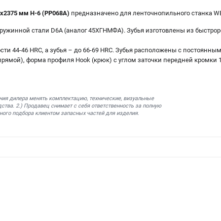
х2375 мм H-6 (PP068A)
предназначено для ленточнопильного станка WB
пружинной стали D6A (аналог 45ХГНМФА). Зубья изготовлены из быстро
сти 44-46 HRC, а зубья – до 66-69 HRC. Зубья расположены с постоянным
 прямой), форма профиля Hook (крюк) с углом заточки передней кромки 1
ния дилера менять комплектацию, технические, визуальные
ства. 2.) Продавец снимает с себя ответственность за полную
ного подбора клиентом запасных частей для изделия.