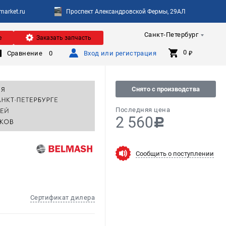
arket.ru
Проспект Александровской Фермы, 29АЛ
Санкт-Петербург
е
Заказать запчасть
0 
Сравнение
0
Вход или регистрация
₽
Снято с производства
Последняя цена
2 560
c
Сообщить о поступлении
Сертификат дилера