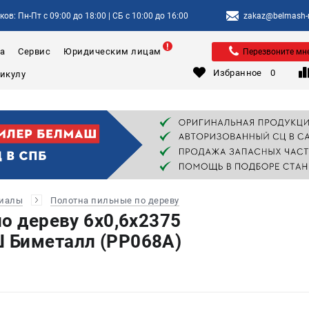
ов: Пн-Пт с 09:00 до 18:00 | СБ с 10:00 до 16:00
zakaz@belmash-m
а
Сервис
Юридическим лицам
Перезвоните мн
Избранное
0
риалы
Полотна пильные по дереву
о дереву 6х0,6х2375
 Биметалл (PP068A)