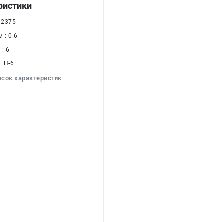
ристики
 2375
 : 0.6
: 6
: H-6
исок характеристик