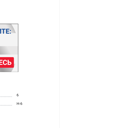
6
H-6