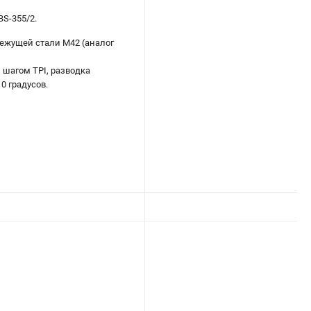
S-355/2.
режущей стали М42 (аналог
 шагом TPI, разводка
0 градусов.