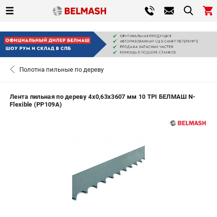
0 
₽
САНКТ-ПЕТЕРБУРГ
Полотна пильные по дереву
+7 (812) 317-66-20
- ЗАКАЗ ИЗДЕЛИЙ
Лента пильная по дереву 4х0,63х3607 мм 10 TPI БЕЛМАШ N-
Flexible (PP109A)
ЗАКАЗАТЬ ЗАПЧАСТЬ
ВХОД ИЛИ РЕГИСТРАЦИЯ
КАТАЛОГ
АКЦИИ
СРАВНЕНИЕ
(
0
)