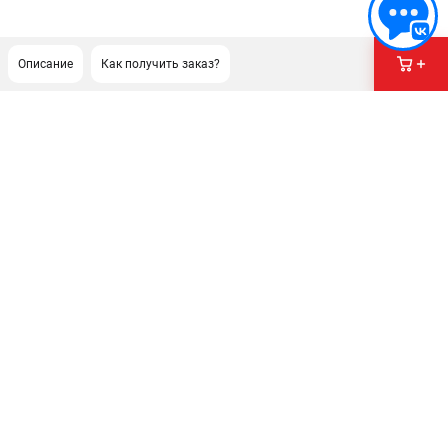
Описание
Как получить заказ?
ПОДДЕРЖКА
Сервисный центр
Гарантия
Правила обмена и возврата
ИНФОРМАЦИЯ
Юридическим лицам
Контакты
Способы оплаты
О компании