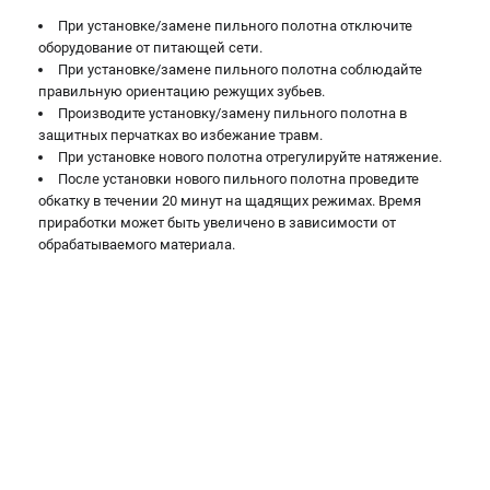
Валы строгальные
При установке/замене пильного полотна отключите
Патроны и переходники
оборудование от питающей сети.
Подставки для станков
При установке/замене пильного полотна соблюдайте
правильную ориентацию режущих зубьев.
Полотна пильные по дереву
Производите установку/замену пильного полотна в
Прижимные устройства
защитных перчатках во избежание травм.
Рольганги-роликовые опоры
При установке нового полотна отрегулируйте натяжение.
Цанги и зажимы
После установки нового пильного полотна проведите
обкатку в течении 20 минут на щадящих режимах. Время
приработки может быть увеличено в зависимости от
ПОЛЕЗНЫЕ СТАТЬИ
обрабатываемого материала.
Характеристики токарных станков
Токарные "ДОПЫ"
Все о влажности древесины
ТЕЛЕФОН (САНКТ-ПЕТЕРБУРГ)
+7 (812) 317-66-20
Информация размещённая на сайте не является публичной
офертой