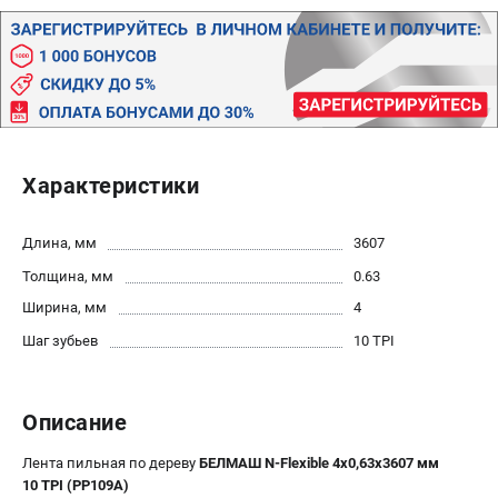
Политика обработки персональных данных
Новости
Бонусная программа
Как нас найти
Пользовательское соглашение
Характеристики
СТАНОЧНОЕ ОБОРУДОВАНИЕ
Комбинированные станки
Длина, мм
3607
Ленточнопильные станки
Толщина, мм
0.63
Рейсмусы
Сверлильные станки
Ширина, мм
4
Стружкоотсосы
Шаг зубьев
10 TPI
Фуговальные станки
Циркулярные станки
Описание
Шлифовальные станки
Лента пильная по дереву
БЕЛМАШ N-Flexible 4х0,63х3607 мм
ДОПОЛНИТЕЛЬНОЕ ОБОРУДОВАНИЕ
10 TPI (PP109A)