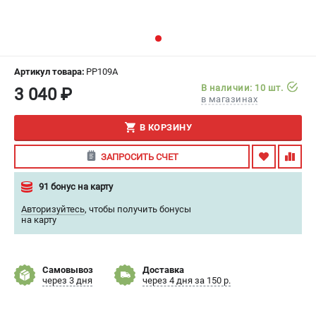
ИЗБРАННОЕ
(
0
)
МАГАЗИНЫ
Артикул товара:
PP109A
СЕРВИС
В наличии: 10 шт.
3 040 ₽
в магазинах
ПОДДЕРЖКА
В КОРЗИНУ
Сервисный центр
ЗАПРОСИТЬ СЧЕТ
Гарантия
Правила обмена и возврата
91 бонус на карту
Авторизуйтесь
,
чтобы получить бонусы
ИНФОРМАЦИЯ
на карту
Юридическим лицам
Контакты
Самовывоз
Доставка
Способы оплаты
через 3 дня
через 4 дня за 150 р.
О компании
О бренде